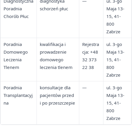
Diagnostyczna
diagnostyka
—
ul. 3-go
Poradnia
schorzeń płuc
Maja 13-
Chorób Płuc
15, 41-
800
Zabrze
Poradnia
kwalifikacja i
Rejestra
ul. 3-go
Domowego
prowadzenie
cja: +48
Maja 13-
Leczenia
domowego
32 373
15, 41-
Tlenem
leczenia tlenem
22 38
800
Zabrze
Poradnia
konsultacje dla
—
ul. 3-go
Transplantacyj
pacjentów przed
Maja 13-
na
i po przeszczepie
15, 41-
800
Zabrze