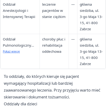
Oddział
leczenie
—
główna
Anestezjologii i
pacjentów w
siedziba, ul.
Intensywnej Terapii
stanie ciężkim
3-go Maja 13-
15, 41-800
Zabrze
Oddział
choroby płuc i
—
główna
Pulmonologiczny
rehabilitacja
siedziba, ul.
Pododdział
oddechowa
3-go Maja 13-
Pokaż więcej
Rehabilitacji
15, 41-800
Pulmonologicznej
Zabrze
To oddziały, do których kieruje się pacjent
wymagający hospitalizacji lub bardziej
zaawansowanego leczenia. Przy przyjęciu warto mieć
skierowanie i dokument tożsamości.
Oddziały dla dzieci