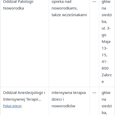
Oddział Patologii
opieka nad
—
głów
Noworodka
noworodkami,
na
także wcześniakami
siedzi
ba,
ul. 3-
go
Maja
13-
15,
41-
800
Zabrz
e
Oddział Anestezjologii i
intensywna terapia
—
głów
Intensywnej Terapii
dzieci i
na
Dzieci i Noworodków
noworodków
siedzi
Pokaż więcej
ba,