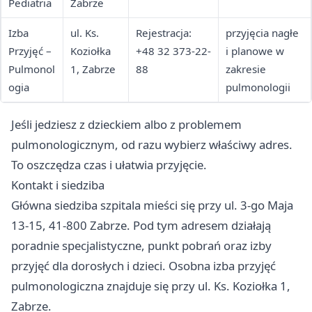
Pediatria
Zabrze
Izba
ul. Ks.
Rejestracja:
przyjęcia nagłe
Przyjęć –
Koziołka
+48 32 373-22-
i planowe w
Pulmonol
1, Zabrze
88
zakresie
ogia
pulmonologii
Jeśli jedziesz z dzieckiem albo z problemem
pulmonologicznym, od razu wybierz właściwy adres.
To oszczędza czas i ułatwia przyjęcie.
Kontakt i siedziba
Główna siedziba szpitala mieści się przy ul. 3-go Maja
13-15, 41-800 Zabrze. Pod tym adresem działają
poradnie specjalistyczne, punkt pobrań oraz izby
przyjęć dla dorosłych i dzieci. Osobna izba przyjęć
pulmonologiczna znajduje się przy ul. Ks. Koziołka 1,
Zabrze.