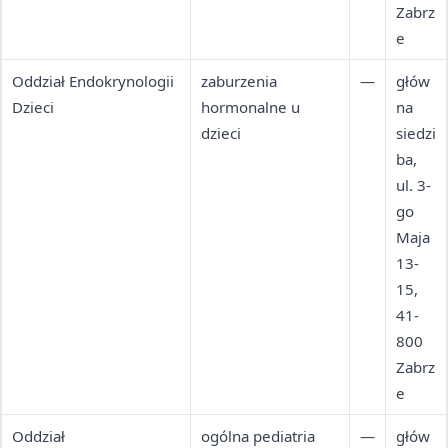
Zabrz
e
Oddział Endokrynologii
zaburzenia
—
głów
Dzieci
hormonalne u
na
dzieci
siedzi
ba,
ul. 3-
go
Maja
13-
15,
41-
800
Zabrz
e
Oddział
ogólna pediatria
—
głów