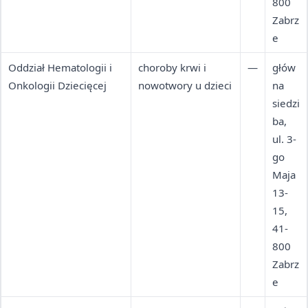
800
Zabrz
e
Oddział Hematologii i
choroby krwi i
—
głów
Onkologii Dziecięcej
nowotwory u dzieci
na
siedzi
ba,
ul. 3-
go
Maja
13-
15,
41-
800
Zabrz
e