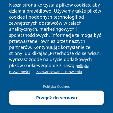
Nasza strona korzysta z plików cookies, aby
Sąd Rejonowy w Zabrzu - kontakt, wydziały
działała prawidłowo. Używamy także plików
cookies i podobnych technologii od
Następny >>
zewnętrznych dostawców w celach
analitycznych, marketingowych i
Urząd Skarbowy w Zabrzu - kontakt i online
społecznościowych. Informacje te mogą być
przetwarzane również przez naszych
partnerów. Kontynuując korzystanie ze
strony lub klikając „Przechodzę do serwisu",
Przydatne dane teleadresowe
wyrażasz zgodę na użycie dodatkowych
plików cookies zgodnie z naszą
polityką
Instytut Technologii Paliw i Energii w Zabrzu - kontakt,
.
.
prywatności
Zaawansowane ustawienia
laboratoria, oferta dla biznesu
Parafia Matki Boskiej Różańcowej w Zabrzu-
Polityka Cookies
Grzybowicach - kontakt i historia
Przejdź do serwisu
Miejski Ośrodek Sportu i Rekreacji w Zabrze - kontakt,
godziny, rezerwacje obiektów
Parafia św. Pawła Apostoła w Zabrzu Pawłowie -