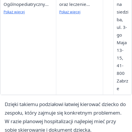
Ogólnopediatryczny
oraz leczenie
na
Pododdział Alergologii,
chorób
siedzi
Pokaż więcej
Pokaż więcej
Pulmonologii i
alergicznych,
ba,
Immunologii Dziecięcej
oddechowych,
ul. 3-
Pododdział
immunologicznych
go
Reumatologii Dziecięcej
i
Maja
reumatologicznych
13-
15,
41-
800
Zabrz
e
Dzięki takiemu podziałowi łatwiej kierować dziecko do
zespołu, który zajmuje się konkretnym problemem.
W razie planowej hospitalizacji najlepiej mieć przy
sobie skierowanie i dokument dziecka.