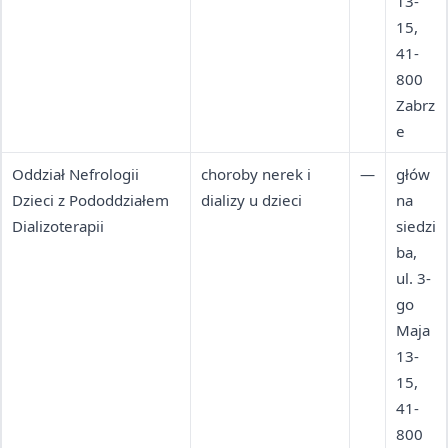
13-
15,
41-
800
Zabrz
e
Oddział Nefrologii
choroby nerek i
—
głów
Dzieci z Pododdziałem
dializy u dzieci
na
Dializoterapii
siedzi
ba,
ul. 3-
go
Maja
13-
15,
41-
800