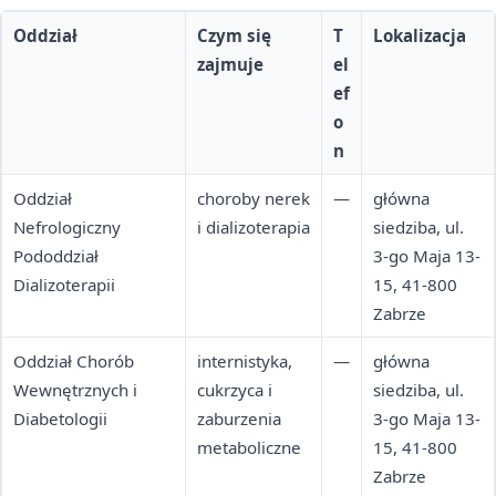
Oddział
Czym się
T
Lokalizacja
zajmuje
el
ef
o
n
Oddział
choroby nerek
—
główna
Nefrologiczny
i dializoterapia
siedziba, ul.
Pododdział
3-go Maja 13-
Dializoterapii
15, 41-800
Zabrze
Oddział Chorób
internistyka,
—
główna
Wewnętrznych i
cukrzyca i
siedziba, ul.
Diabetologii
zaburzenia
3-go Maja 13-
metaboliczne
15, 41-800
Zabrze