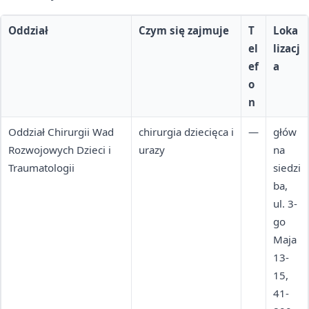
Oddział
Czym się zajmuje
T
Loka
el
lizacj
ef
a
o
n
Oddział Chirurgii Wad
chirurgia dziecięca i
—
głów
Rozwojowych Dzieci i
urazy
na
Traumatologii
siedzi
ba,
ul. 3-
go
Maja
13-
15,
41-