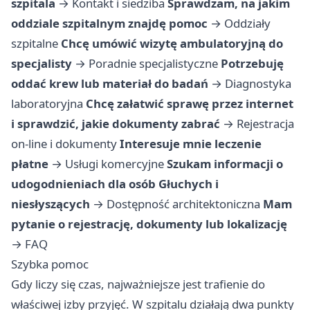
szpitala
→
Kontakt i siedziba
Sprawdzam, na jakim
oddziale szpitalnym znajdę pomoc
→
Oddziały
szpitalne
Chcę umówić wizytę ambulatoryjną do
specjalisty
→
Poradnie specjalistyczne
Potrzebuję
oddać krew lub materiał do badań
→
Diagnostyka
laboratoryjna
Chcę załatwić sprawę przez internet
i sprawdzić, jakie dokumenty zabrać
→
Rejestracja
on-line i dokumenty
Interesuje mnie leczenie
płatne
→
Usługi komercyjne
Szukam informacji o
udogodnieniach dla osób Głuchych i
niesłyszących
→
Dostępność architektoniczna
Mam
pytanie o rejestrację, dokumenty lub lokalizację
→
FAQ
Szybka pomoc
Gdy liczy się czas, najważniejsze jest trafienie do
właściwej izby przyjęć. W szpitalu działają dwa punkty