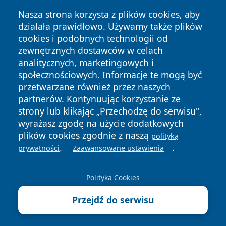
Nasza strona korzysta z plików cookies, aby
działała prawidłowo. Używamy także plików
cookies i podobnych technologii od
zewnętrznych dostawców w celach
analitycznych, marketingowych i
społecznościowych. Informacje te mogą być
przetwarzane również przez naszych
Copyright © 2026 wrotazabrza.pl Wszystkie prawa
zastrzeżone.
partnerów. Kontynuując korzystanie ze
strony lub klikając „Przechodzę do serwisu",
wyrażasz zgodę na użycie dodatkowych
Polityka
Polityka
plików cookies zgodnie z naszą
polityką
News
Autorzy
Prywatności
Cookies
.
.
prywatności
Zaawansowane ustawienia
Polityka Cookies
Przejdź do serwisu