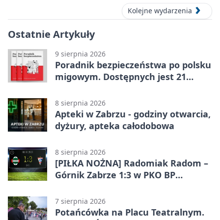
Kolejne wydarzenia
Ostatnie Artykuły
9 sierpnia 2026
Poradnik bezpieczeństwa po polsku
migowym. Dostępnych jest 21
filmów
8 sierpnia 2026
Apteki w Zabrzu - godziny otwarcia,
dyżury, apteka całodobowa
8 sierpnia 2026
[PIŁKA NOŻNA] Radomiak Radom –
Górnik Zabrze 1:3 w PKO BP
Ekstraklasie – debiut Peter
Federico dał zabrzanom zwycięstwo
7 sierpnia 2026
Potańcówka na Placu Teatralnym.