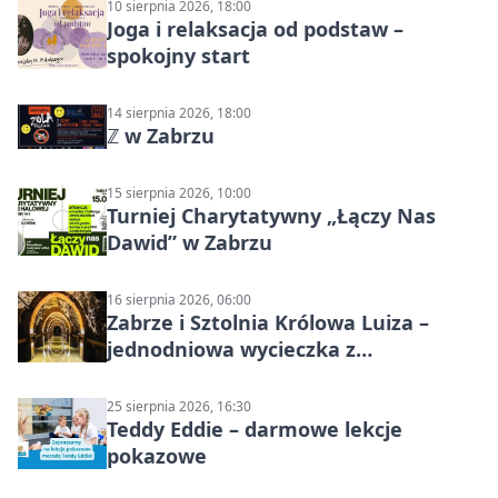
10 sierpnia 2026, 18:00
Joga i relaksacja od podstaw –
spokojny start
14 sierpnia 2026, 18:00
ℤ w Zabrzu
15 sierpnia 2026, 10:00
Turniej Charytatywny „Łączy Nas
Dawid” w Zabrzu
16 sierpnia 2026, 06:00
Zabrze i Sztolnia Królowa Luiza –
jednodniowa wycieczka z
podziemnym spływem i zwiedzaniem
miasta
25 sierpnia 2026, 16:30
Teddy Eddie – darmowe lekcje
pokazowe