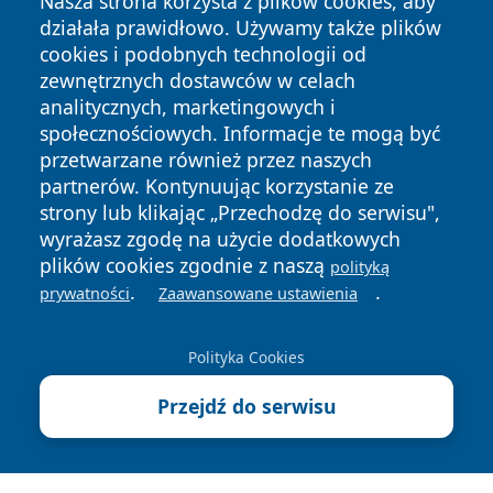
Nasza strona korzysta z plików cookies, aby
działała prawidłowo. Używamy także plików
cookies i podobnych technologii od
zewnętrznych dostawców w celach
analitycznych, marketingowych i
Copyright © 2026 wrotazabrza.pl Wszystkie prawa
społecznościowych. Informacje te mogą być
zastrzeżone.
przetwarzane również przez naszych
partnerów. Kontynuując korzystanie ze
strony lub klikając „Przechodzę do serwisu",
Polityka
Polityka
News
Autorzy
wyrażasz zgodę na użycie dodatkowych
Prywatności
Cookies
plików cookies zgodnie z naszą
polityką
.
.
prywatności
Zaawansowane ustawienia
Polityka Cookies
Przejdź do serwisu