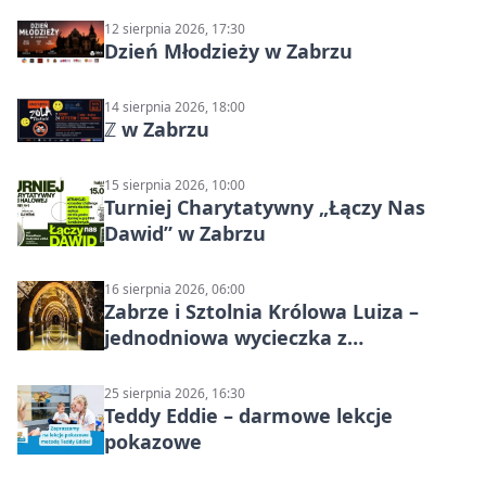
12 sierpnia 2026, 17:30
Dzień Młodzieży w Zabrzu
14 sierpnia 2026, 18:00
ℤ w Zabrzu
15 sierpnia 2026, 10:00
Turniej Charytatywny „Łączy Nas
Dawid” w Zabrzu
16 sierpnia 2026, 06:00
Zabrze i Sztolnia Królowa Luiza –
jednodniowa wycieczka z
podziemnym spływem i zwiedzaniem
miasta
25 sierpnia 2026, 16:30
Teddy Eddie – darmowe lekcje
pokazowe