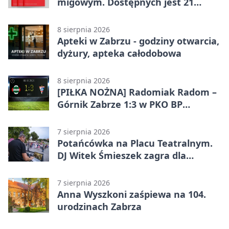
migowym. Dostępnych jest 21
filmów
8 sierpnia 2026
Apteki w Zabrzu - godziny otwarcia,
dyżury, apteka całodobowa
8 sierpnia 2026
[PIŁKA NOŻNA] Radomiak Radom –
Górnik Zabrze 1:3 w PKO BP
Ekstraklasie – debiut Peter
Federico dał zabrzanom zwycięstwo
7 sierpnia 2026
Potańcówka na Placu Teatralnym.
DJ Witek Śmieszek zagra dla
wszystkich
7 sierpnia 2026
Anna Wyszkoni zaśpiewa na 104.
urodzinach Zabrza