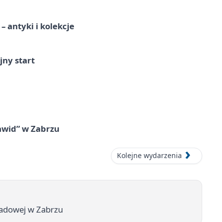
 antyki i kolekcje
jny start
awid” w Zabrzu
Kolejne wydarzenia
ładowej w Zabrzu