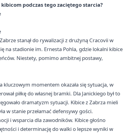
 kibicom podczas tego zaciętego starcia?
e
e
Zabrze
stanął do rywalizacji z drużyną Cracovii w
ę na stadionie im. Ernesta Pohla, gdzie lokalni kibice
bieńców. Niestety, pomimo ambitnej postawy,
i, a kluczowym momentem okazała się sytuacja, w
ierował piłkę do własnej bramki. Dla Janickiego był to
gowało dramatyzm sytuacji. Kibice z Zabrza mieli
była w stanie przełamać defensywy gości.
cji i wsparcia dla zawodników. Kibice głośno
tności i determinację do walki o lepsze wyniki w