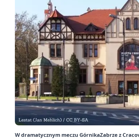
W dramatycznym meczu Górnika
Zabrze
z Cracov