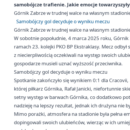
samobójcze trafienie. Jakie emocje towarzyszyły
Górnik
Zabrze
w trudnej walce na własnym stadioni
Samobójczy gol decyduje o wyniku meczu
Górnik
Zabrze
w trudnej walce na własnym stadioni
W sobotnie popołudnie, 4 marca 2025 roku, Górnik
ramach 23. kolejki PKO BP Ekstraklasy. Mecz odbył si
z niecierpliwością oczekiwali na występ swoich ulu
gospodarze musieli uznać wyższość przeciwnika.
Samobójczy gol decyduje o wyniku meczu
Spotkanie zakończyło się wynikiem 0:1 dla Cracovi
której piłkarz Górnika, Rafał Janicki, niefortunnie sk
setny występ w barwach Górnika, co dodatkowo potę
nadzieję na lepszy rezultat, jednak ich drużyna nie 
Mimo porażki, atmosfera na stadionie była pełna emo
dopingowali swoich ulubieńców, wierząc w ich umieję