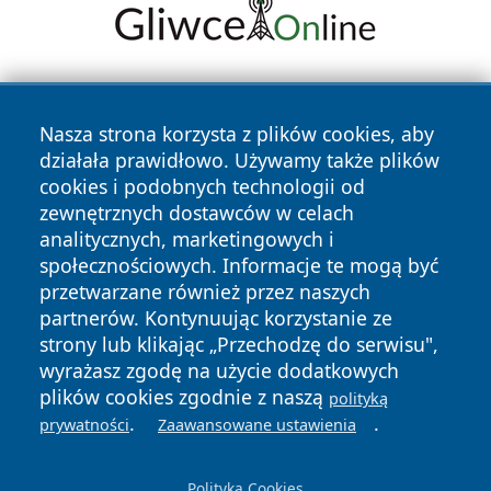
Nasza strona korzysta z plików cookies, aby
działała prawidłowo. Używamy także plików
cookies i podobnych technologii od
zewnętrznych dostawców w celach
Copyright © 2026 wrotazabrza.pl Wszystkie prawa
analitycznych, marketingowych i
zastrzeżone.
społecznościowych. Informacje te mogą być
przetwarzane również przez naszych
partnerów. Kontynuując korzystanie ze
Polityka
Polityka
News
Autorzy
strony lub klikając „Przechodzę do serwisu",
Prywatności
Cookies
wyrażasz zgodę na użycie dodatkowych
plików cookies zgodnie z naszą
polityką
.
.
prywatności
Zaawansowane ustawienia
Polityka Cookies