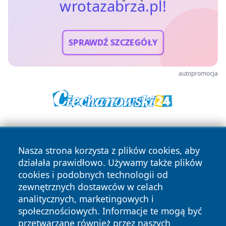
wrotazabrza.pl!
SPRAWDŹ SZCZEGÓŁY
autopromocja
Nasza strona korzysta z plików cookies, aby
działała prawidłowo. Używamy także plików
cookies i podobnych technologii od
zewnętrznych dostawców w celach
Copyright © 2026 wrotazabrza.pl Wszystkie prawa
analitycznych, marketingowych i
zastrzeżone.
społecznościowych. Informacje te mogą być
przetwarzane również przez naszych