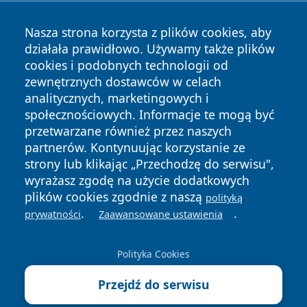
Nasza strona korzysta z plików cookies, aby
działała prawidłowo. Używamy także plików
cookies i podobnych technologii od
zewnętrznych dostawców w celach
analitycznych, marketingowych i
społecznościowych. Informacje te mogą być
Copyright © 2026 wrotazabrza.pl Wszystkie prawa
przetwarzane również przez naszych
zastrzeżone.
partnerów. Kontynuując korzystanie ze
strony lub klikając „Przechodzę do serwisu",
wyrażasz zgodę na użycie dodatkowych
Polityka
Polityka
News
Autorzy
plików cookies zgodnie z naszą
polityką
Prywatności
Cookies
.
.
prywatności
Zaawansowane ustawienia
Polityka Cookies
Przejdź do serwisu