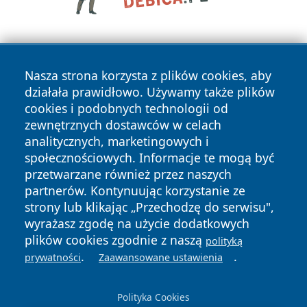
Nasza strona korzysta z plików cookies, aby
działała prawidłowo. Używamy także plików
cookies i podobnych technologii od
zewnętrznych dostawców w celach
Copyright © 2026 wrotazabrza.pl Wszystkie prawa
analitycznych, marketingowych i
zastrzeżone.
społecznościowych. Informacje te mogą być
przetwarzane również przez naszych
partnerów. Kontynuując korzystanie ze
Polityka
Polityka
News
Autorzy
strony lub klikając „Przechodzę do serwisu",
Prywatności
Cookies
wyrażasz zgodę na użycie dodatkowych
plików cookies zgodnie z naszą
polityką
.
.
prywatności
Zaawansowane ustawienia
Polityka Cookies