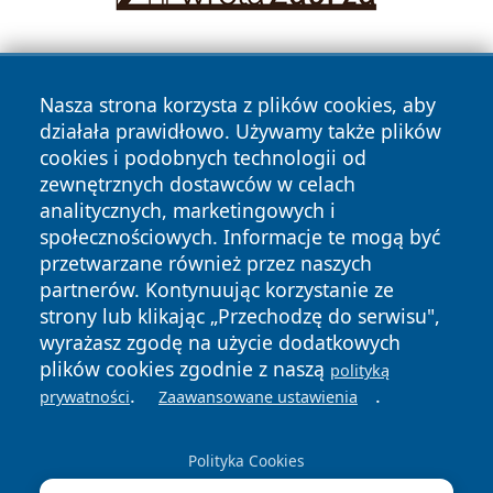
Nasza strona korzysta z plików cookies, aby
działała prawidłowo. Używamy także plików
cookies i podobnych technologii od
zewnętrznych dostawców w celach
Copyright © 2026 wrotazabrza.pl Wszystkie prawa
analitycznych, marketingowych i
zastrzeżone.
społecznościowych. Informacje te mogą być
przetwarzane również przez naszych
partnerów. Kontynuując korzystanie ze
Polityka
Polityka
News
Autorzy
strony lub klikając „Przechodzę do serwisu",
Prywatności
Cookies
wyrażasz zgodę na użycie dodatkowych
plików cookies zgodnie z naszą
polityką
.
.
prywatności
Zaawansowane ustawienia
Polityka Cookies