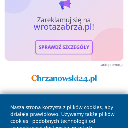
Zareklamuj się na
wrotazabrza.pl!
SPRAWDŹ SZCZEGÓŁY
autopromocja
Nasza strona korzysta z plików cookies, aby
działała prawidłowo. Używamy także plików
cookies i podobnych technologii od
zewnętrznych dostawców w celach