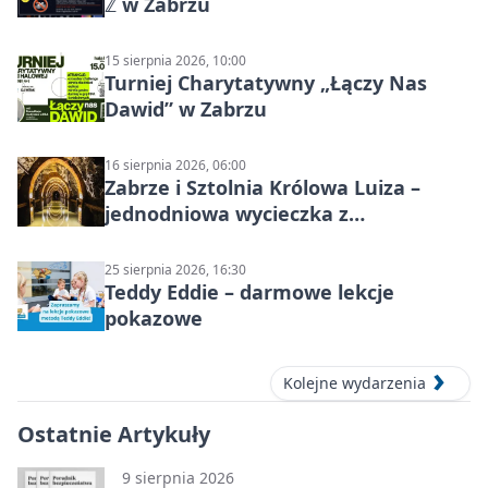
ℤ w Zabrzu
15 sierpnia 2026, 10:00
Turniej Charytatywny „Łączy Nas
Dawid” w Zabrzu
16 sierpnia 2026, 06:00
Zabrze i Sztolnia Królowa Luiza –
jednodniowa wycieczka z
podziemnym spływem i zwiedzaniem
miasta
25 sierpnia 2026, 16:30
Teddy Eddie – darmowe lekcje
pokazowe
Kolejne wydarzenia
Ostatnie Artykuły
9 sierpnia 2026