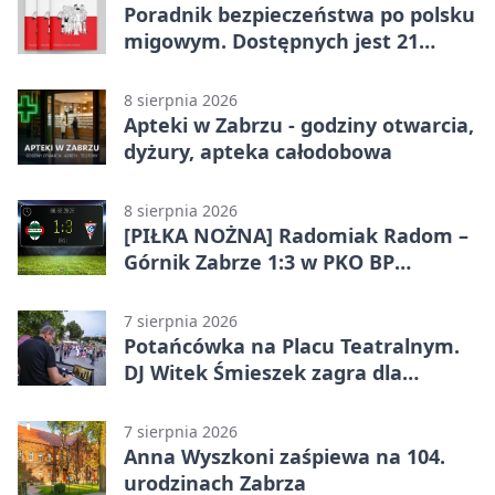
Poradnik bezpieczeństwa po polsku
migowym. Dostępnych jest 21
filmów
8 sierpnia 2026
Apteki w Zabrzu - godziny otwarcia,
dyżury, apteka całodobowa
8 sierpnia 2026
[PIŁKA NOŻNA] Radomiak Radom –
Górnik Zabrze 1:3 w PKO BP
Ekstraklasie – debiut Peter
Federico dał zabrzanom zwycięstwo
7 sierpnia 2026
Potańcówka na Placu Teatralnym.
DJ Witek Śmieszek zagra dla
wszystkich
7 sierpnia 2026
Anna Wyszkoni zaśpiewa na 104.
urodzinach Zabrza