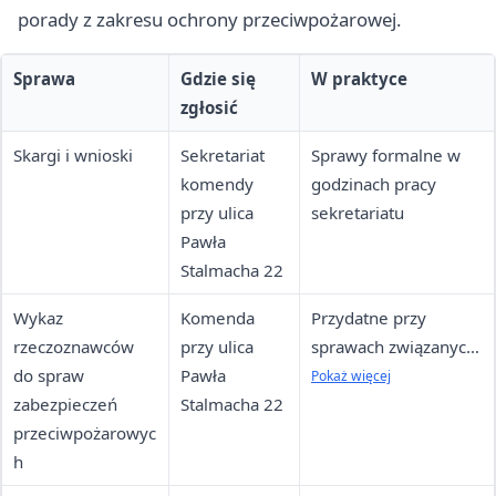
porady z zakresu ochrony przeciwpożarowej.
Sprawa
Gdzie się
W praktyce
zgłosić
Skargi i wnioski
Sekretariat
Sprawy formalne w
komendy
godzinach pracy
przy ulica
sekretariatu
Pawła
Stalmacha 22
Wykaz
Komenda
Przydatne przy
rzeczoznawców
przy ulica
sprawach związanych
do spraw
Pawła
z zabezpieczeniami
Pokaż więcej
zabezpieczeń
Stalmacha 22
przeciwpożarowymi
przeciwpożarowyc
h