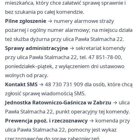
mieszkańca, który chce załatwić sprawę sprawnie i
bez szukania po całej komendzie.
Pilne zgłoszenie
→ numery alarmowe straży
pożarnej i ogólny numer alarmowy; na miejscu działa
też służba dyżurna przy ulica Pawła Stalmacha 22.
Sprawy administracyjne
→ sekretariat komendy
przy ulica Pawła Stalmacha 22, tel. 47 851-78-00,
poniedziałek–piątek, z wyłączeniem dni ustawowo
wolnych od pracy.
Kontakt SMS
→ 48 730 731 909 dla osób, które chcą
zgłosić sprawę wiadomością SMS.
Jednostka Ratowniczo-Gaśnicza w Zabrzu
→ ulica
Pawła Stalmacha 22, punkt operacyjny tej komendy.
Prewencja ppoż. i rzeczoznawcy
→ komenda przy
ulica Pawła Stalmacha 22, pomocny jest wykaz
rzeczoznawców do spraw zabezpieczeń