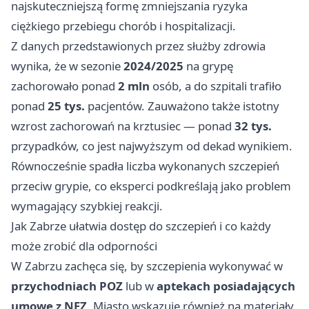
najskuteczniejszą formę zmniejszania ryzyka
ciężkiego przebiegu chorób i hospitalizacji.
Z danych przedstawionych przez służby zdrowia
wynika, że w sezonie
2024/2025
na grypę
zachorowało ponad
2 mln
osób, a do szpitali trafiło
ponad
25 tys.
pacjentów. Zauważono także istotny
wzrost zachorowań na krztusiec — ponad
32 tys.
przypadków, co jest najwyższym od dekad wynikiem.
Równocześnie spadła liczba wykonanych szczepień
przeciw grypie, co eksperci podkreślają jako problem
wymagający szybkiej reakcji.
Jak Zabrze ułatwia dostęp do szczepień i co każdy
może zrobić dla odporności
W Zabrzu zachęca się, by szczepienia wykonywać w
przychodniach POZ
lub w
aptekach posiadających
umowę z NFZ
. Miasto wskazuje również na materiały