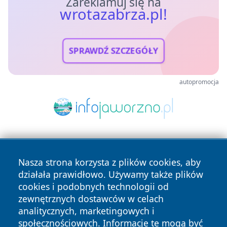
Zareklamuj się na
wrotazabrza.pl!
SPRAWDŹ SZCZEGÓŁY
autopromocja
Nasza strona korzysta z plików cookies, aby
działała prawidłowo. Używamy także plików
cookies i podobnych technologii od
zewnętrznych dostawców w celach
Copyright © 2026 wrotazabrza.pl Wszystkie prawa
analitycznych, marketingowych i
zastrzeżone.
społecznościowych. Informacje te mogą być