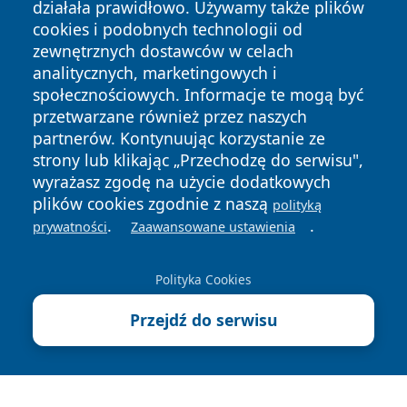
działała prawidłowo. Używamy także plików
cookies i podobnych technologii od
zewnętrznych dostawców w celach
analitycznych, marketingowych i
społecznościowych. Informacje te mogą być
Copyright © 2026 wrotazabrza.pl Wszystkie prawa
przetwarzane również przez naszych
zastrzeżone.
partnerów. Kontynuując korzystanie ze
strony lub klikając „Przechodzę do serwisu",
Polityka
Polityka
wyrażasz zgodę na użycie dodatkowych
News
Autorzy
Prywatności
Cookies
plików cookies zgodnie z naszą
polityką
.
.
prywatności
Zaawansowane ustawienia
Polityka Cookies
Przejdź do serwisu