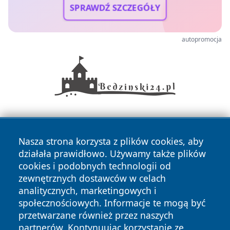
SPRAWDŹ SZCZEGÓŁY
autopromocja
Nasza strona korzysta z plików cookies, aby
działała prawidłowo. Używamy także plików
cookies i podobnych technologii od
zewnętrznych dostawców w celach
Copyright © 2026 wrotazabrza.pl Wszystkie prawa
analitycznych, marketingowych i
zastrzeżone.
społecznościowych. Informacje te mogą być
przetwarzane również przez naszych
partnerów. Kontynuując korzystanie ze
Polityka
Polityka