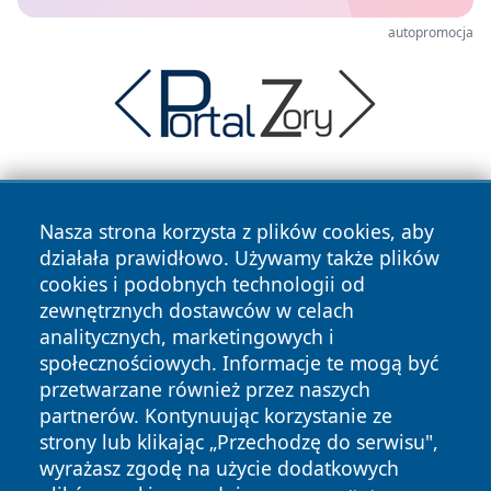
autopromocja
Nasza strona korzysta z plików cookies, aby
działała prawidłowo. Używamy także plików
cookies i podobnych technologii od
zewnętrznych dostawców w celach
Copyright © 2026 wrotazabrza.pl Wszystkie prawa
analitycznych, marketingowych i
zastrzeżone.
społecznościowych. Informacje te mogą być
przetwarzane również przez naszych
partnerów. Kontynuując korzystanie ze
Polityka
Polityka
News
Autorzy
strony lub klikając „Przechodzę do serwisu",
Prywatności
Cookies
wyrażasz zgodę na użycie dodatkowych