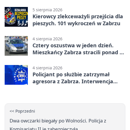
5 sierpnia 2026
Kierowcy zlekceważyli przejścia dla
pieszych. 101 wykroczeń w Zabrzu
4 sierpnia 2026
Cztery oszustwa w jeden dzień.
Mieszkańcy Zabrza stracili ponad 6
tys. zł
4 sierpnia 2026
Policjant po służbie zatrzymał
agresora z Zabrza. Interwencja
zakończyła się aresztem
<< Poprzedni
Dwa owczarki biegały po Wolności. Policja z
Komisariatu II je zabezpieczyła