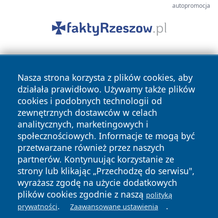
autopromocja
Nasza strona korzysta z plików cookies, aby
działała prawidłowo. Używamy także plików
cookies i podobnych technologii od
zewnętrznych dostawców w celach
Copyright © 2026 wrotazabrza.pl Wszystkie prawa
analitycznych, marketingowych i
zastrzeżone.
społecznościowych. Informacje te mogą być
przetwarzane również przez naszych
partnerów. Kontynuując korzystanie ze
Polityka
Polityka
News
Autorzy
strony lub klikając „Przechodzę do serwisu",
Prywatności
Cookies
wyrażasz zgodę na użycie dodatkowych
plików cookies zgodnie z naszą
polityką
.
.
prywatności
Zaawansowane ustawienia