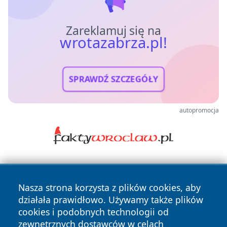
Zareklamuj się na
wrotazabrza.pl!
SPRAWDŹ SZCZEGÓŁY
autopromocja
Nasza strona korzysta z plików cookies, aby
działała prawidłowo. Używamy także plików
cookies i podobnych technologii od
zewnętrznych dostawców w celach