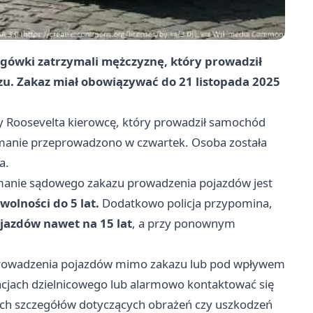
rogówki zatrzymali mężczyznę, który prowadził
. Zakaz miał obowiązywać do 21 listopada 2025
icy Roosevelta kierowcę, który prowadził samochód
anie przeprowadzono w czwartek. Osoba została
a.
amanie sądowego zakazu prowadzenia pojazdów jest
olności do 5 lat.
Dodatkowo policja przypomina,
jazdów nawet na 15 lat
, a przy ponownym
.
 prowadzenia pojazdów mimo zakazu lub pod wpływem
uacjach dzielnicowego lub alarmowo kontaktować się
nych szczegółów dotyczących obrażeń czy uszkodzeń