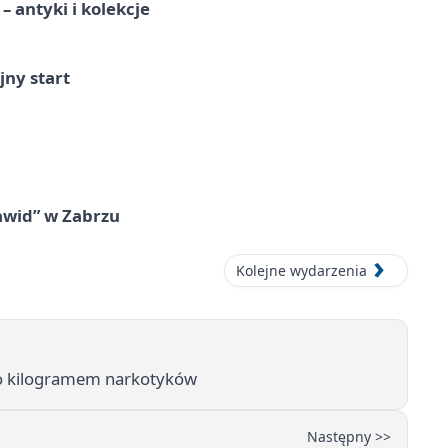
 antyki i kolekcje
jny start
awid” w Zabrzu
Kolejne wydarzenia
sko kilogramem narkotyków
Następny >>