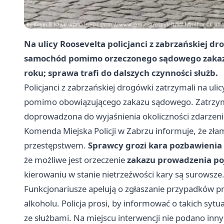
Na ulicy Roosevelta policjanci z zabrzańskiej d
samochód pomimo orzeczonego sądowego zakazu
roku; sprawa trafi do dalszych czynności służb.
Policjanci z zabrzańskiej drogówki zatrzymali na ul
pomimo obowiązującego zakazu sądowego. Zatrzym
doprowadzona do wyjaśnienia okoliczności zdarzeni
Komenda Miejska Policji w Zabrzu informuje, że zł
przestępstwem.
Sprawcy grozi kara pozbawienia w
że możliwe jest orzeczenie
zakazu prowadzenia po
kierowaniu w stanie nietrzeźwości kary są surowsze
Funkcjonariusze apelują o zgłaszanie przypadków
alkoholu. Policja prosi, by informować o takich syt
ze służbami. Na miejscu interwencji nie podano in