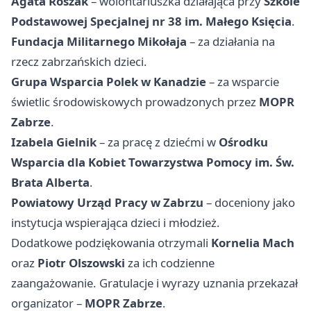
Agata Roszak
– wolontariuszka działająca przy
Szkole
Podstawowej Specjalnej nr 38 im. Małego Księcia
.
Fundacja Militarnego Mikołaja
– za działania na
rzecz zabrzańskich dzieci.
Grupa Wsparcia Polek w Kanadzie
– za wsparcie
świetlic środowiskowych prowadzonych przez
MOPR
Zabrze
.
Izabela Gielnik
– za pracę z dziećmi w
Ośrodku
Wsparcia dla Kobiet Towarzystwa Pomocy im. Św.
Brata Alberta
.
Powiatowy Urząd Pracy w Zabrzu
– doceniony jako
instytucja wspierająca dzieci i młodzież.
Dodatkowe podziękowania otrzymali
Kornelia Mach
oraz
Piotr Olszowski
za ich codzienne
zaangażowanie. Gratulacje i wyrazy uznania przekazał
organizator –
MOPR Zabrze
.