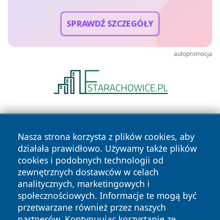
SPRAWDŹ SZCZEGÓŁY
autopromocja
Nasza strona korzysta z plików cookies, aby
działała prawidłowo. Używamy także plików
cookies i podobnych technologii od
zewnętrznych dostawców w celach
Copyright © 2026 wrotazabrza.pl Wszystkie prawa
analitycznych, marketingowych i
zastrzeżone.
społecznościowych. Informacje te mogą być
przetwarzane również przez naszych
partnerów. Kontynuując korzystanie ze
Polityka
Polityka