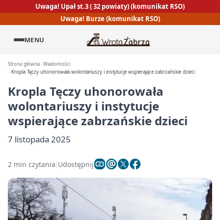
Uwaga! Upał st.3 ( 32 powiaty) (komunikat RSO)
Uwaga! Burze (komunikat RSO)
MENU
Strona główna
Wiadomości
Kropla Tęczy uhonorowała wolontariuszy i instytucje wspierające zabrzańskie dzieci
Kropla Tęczy uhonorowała
wolontariuszy i instytucje
wspierające zabrzańskie dzieci
7 listopada 2025
2 min czytania
Udostępnij