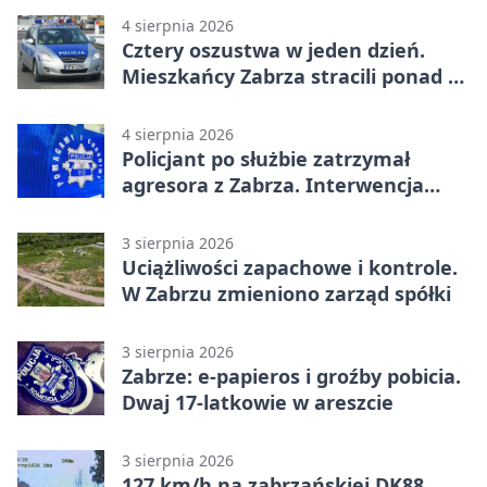
4 sierpnia 2026
Cztery oszustwa w jeden dzień.
Mieszkańcy Zabrza stracili ponad 6
tys. zł
4 sierpnia 2026
Policjant po służbie zatrzymał
agresora z Zabrza. Interwencja
zakończyła się aresztem
3 sierpnia 2026
Uciążliwości zapachowe i kontrole.
W Zabrzu zmieniono zarząd spółki
3 sierpnia 2026
Zabrze: e-papieros i groźby pobicia.
Dwaj 17-latkowie w areszcie
3 sierpnia 2026
127 km/h na zabrzańskiej DK88.