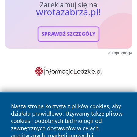
Zareklamuj się na
wrotazabrza.pl!
SPRAWDŹ SZCZEGÓŁY
autopromocja
Nasza strona korzysta z plików cookies, aby
działała prawidłowo. Używamy także plików
cookies i podobnych technologii od
zewnętrznych dostawców w celach
Copyright © 2026 wrotazabrza.pl Wszystkie prawa
analitycznych, marketingowych i
zastrzeżone.