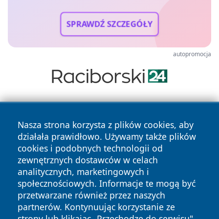
SPRAWDŹ SZCZEGÓŁY
autopromocja
Nasza strona korzysta z plików cookies, aby
działała prawidłowo. Używamy także plików
cookies i podobnych technologii od
zewnętrznych dostawców w celach
Copyright © 2026 wrotazabrza.pl Wszystkie prawa
analitycznych, marketingowych i
zastrzeżone.
społecznościowych. Informacje te mogą być
przetwarzane również przez naszych
partnerów. Kontynuując korzystanie ze
Polityka
Polityka
News
Autorzy
strony lub klikając „Przechodzę do serwisu",