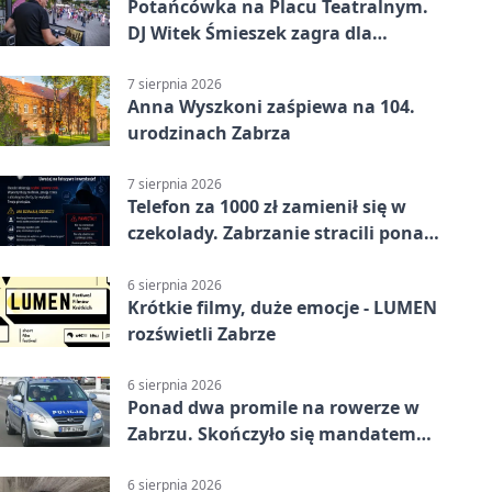
Potańcówka na Placu Teatralnym.
DJ Witek Śmieszek zagra dla
wszystkich
7 sierpnia 2026
Anna Wyszkoni zaśpiewa na 104.
urodzinach Zabrza
7 sierpnia 2026
Telefon za 1000 zł zamienił się w
czekolady. Zabrzanie stracili ponad
22 tysiące
6 sierpnia 2026
Krótkie filmy, duże emocje - LUMEN
rozświetli Zabrze
6 sierpnia 2026
Ponad dwa promile na rowerze w
Zabrzu. Skończyło się mandatem
2500 zł
6 sierpnia 2026