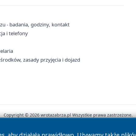
u - badania, godziny, kontakt
a i telefony
elaria
odków, zasady przyjęcia i dojazd
Copyright © 2026 wrotazabrza.pl Wszystkie prawa zastrzeżone.
es, aby działała prawidłowo. Używamy także plik