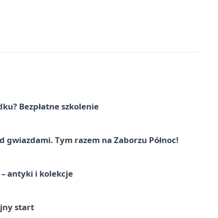
dku? Bezpłatne szkolenie
 gwiazdami. Tym razem na Zaborzu Północ!
 antyki i kolekcje
jny start