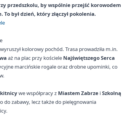
rzy przedszkolu, by wspólnie przejść korowodem
 To był dzień, który złączył pokolenia.
ele
le
 wyruszył kolorowy pochód. Trasa prowadziła m.in.
owa
aż na plac przy kościele
Najświętszego Serca
cyjne marcińskie rogale oraz drobne upominki, co
w.
kitnicy
we współpracy z
Miastem Zabrze
i
Szkolną
ko do zabawy, lecz także do pielęgnowania
icy.