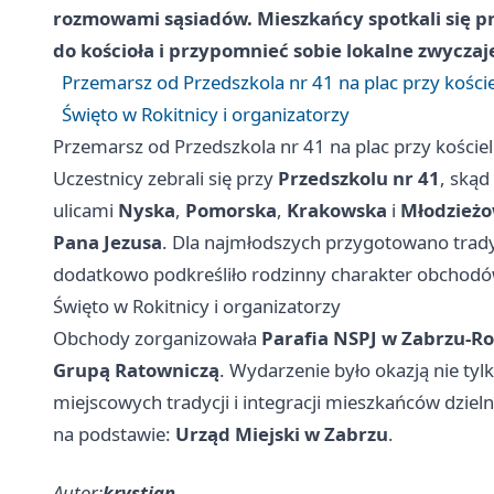
rozmowami sąsiadów. Mieszkańcy spotkali się p
do kościoła i przypomnieć sobie lokalne zwyczaje.
Przemarsz od Przedszkola nr 41 na plac przy kości
Święto w Rokitnicy i organizatorzy
Przemarsz od Przedszkola nr 41 na plac przy koście
Uczestnicy zebrali się przy
Przedszkolu nr 41
, skąd
ulicami
Nyska
,
Pomorska
,
Krakowska
i
Młodzież
Pana Jezusa
. Dla najmłodszych przygotowano trady
dodatkowo podkreśliło rodzinny charakter obchodó
Święto w Rokitnicy i organizatorzy
Obchody zorganizowała
Parafia NSPJ w Zabrzu-Ro
Grupą Ratowniczą
. Wydarzenie było okazją nie tyl
miejscowych tradycji i integracji mieszkańców dzieln
na podstawie:
Urząd Miejski w Zabrzu
.
Autor:
krystian