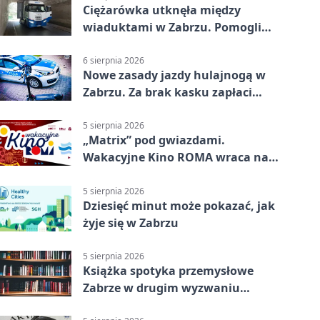
Ciężarówka utknęła między
wiaduktami w Zabrzu. Pomogli
policjanci
6 sierpnia 2026
Nowe zasady jazdy hulajnogą w
Zabrzu. Za brak kasku zapłaci
rodzic
5 sierpnia 2026
„Matrix” pod gwiazdami.
Wakacyjne Kino ROMA wraca na
Zaborze Północ
5 sierpnia 2026
Dziesięć minut może pokazać, jak
żyje się w Zabrzu
5 sierpnia 2026
Książka spotyka przemysłowe
Zabrze w drugim wyzwaniu
czytelniczym