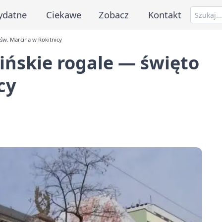
ydatne
Ciekawe
Zobacz
Kontakt
św. Marcina w Rokitnicy
ińskie rogale — święto
cy