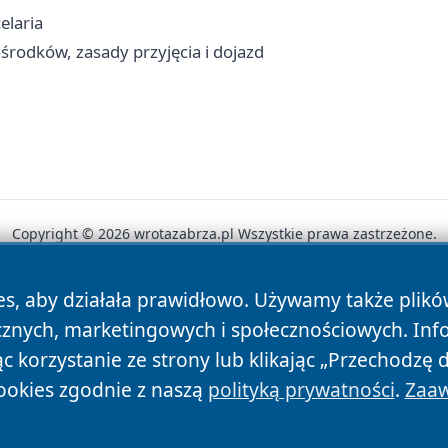
elaria
odków, zasady przyjęcia i dojazd
Copyright © 2026 wrotazabrza.pl Wszystkie prawa zastrzeżone.
es, aby działała prawidłowo. Używamy także plik
News
Autorzy
Polityka Prywatności
Polityka Cookie
cznych, marketingowych i społecznościowych. Inf
 korzystanie ze strony lub klikając „Przechodzę 
ookies zgodnie z naszą
polityką prywatności
.
Zaaw