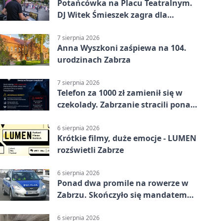
Potańcówka na Placu Teatralnym.
DJ Witek Śmieszek zagra dla
wszystkich
7 sierpnia 2026
Anna Wyszkoni zaśpiewa na 104.
urodzinach Zabrza
7 sierpnia 2026
Telefon za 1000 zł zamienił się w
czekolady. Zabrzanie stracili ponad
22 tysiące
6 sierpnia 2026
Krótkie filmy, duże emocje - LUMEN
rozświetli Zabrze
6 sierpnia 2026
Ponad dwa promile na rowerze w
Zabrzu. Skończyło się mandatem
2500 zł
6 sierpnia 2026