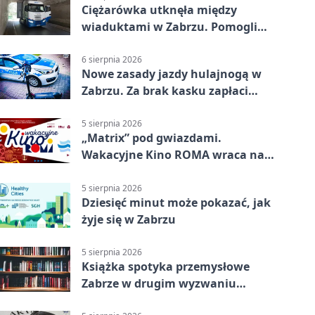
Ciężarówka utknęła między
wiaduktami w Zabrzu. Pomogli
policjanci
6 sierpnia 2026
Nowe zasady jazdy hulajnogą w
Zabrzu. Za brak kasku zapłaci
rodzic
5 sierpnia 2026
„Matrix” pod gwiazdami.
Wakacyjne Kino ROMA wraca na
Zaborze Północ
5 sierpnia 2026
Dziesięć minut może pokazać, jak
żyje się w Zabrzu
5 sierpnia 2026
Książka spotyka przemysłowe
Zabrze w drugim wyzwaniu
czytelniczym