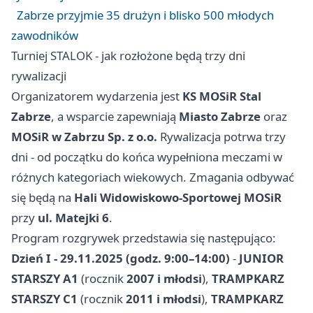
Zabrze przyjmie 35 drużyn i blisko 500 młodych
zawodników
Turniej STALOK - jak rozłożone będą trzy dni
rywalizacji
Organizatorem wydarzenia jest
KS MOSiR Stal
Zabrze
, a wsparcie zapewniają
Miasto Zabrze
oraz
MOSiR w Zabrzu Sp. z o.o.
Rywalizacja potrwa trzy
dni - od początku do końca wypełniona meczami w
różnych kategoriach wiekowych. Zmagania odbywać
się będą na
Hali Widowiskowo-Sportowej MOSiR
przy
ul. Matejki 6
.
Program rozgrywek przedstawia się następująco:
Dzień I - 29.11.2025 (godz. 9:00–14:00)
-
JUNIOR
STARSZY A1
(rocznik
2007 i młodsi
),
TRAMPKARZ
STARSZY C1
(rocznik
2011 i młodsi
),
TRAMPKARZ