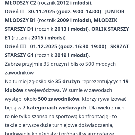
MŁODSZY C2
(rocznik
2012 i młodsi
).
Dzień II - 30.11.2025 (godz. 9:00–14:00)
-
JUNIOR
MŁODSZY B1
(rocznik
2009 i młodsi
),
MŁODZIK
STARSZY D1
(rocznik
2013 i młodsi
),
ORLIK STARSZY
E1
(rocznik
2015 i młodsi
).
Dzień III - 01.12.2025 (godz. 16:30–19:00)
-
SKRZAT
STARSZY G1
(rocznik
2019 i młodsi
).
Zabrze przyjmie 35 drużyn i blisko 500 młodych
zawodników
Na turniej zgłosiło się
35 drużyn
reprezentujących
19
klubów
z województwa. W sumie w zawodach
wystąpi około
500 zawodników
, którzy rywalizować
będą w
7 kategoriach wiekowych
. Dla wielu z nich
to nie tylko szansa na sportową konfrontację - to
także pierwsze duże turniejowe doświadczenia,
budowanie koleżeństw i próba sił w atmosferze