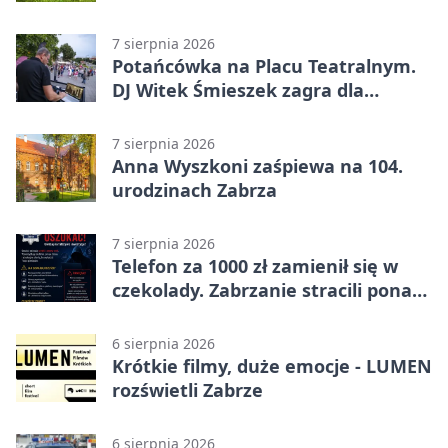
Ekstraklasie – debiut Peter
Federico dał zabrzanom zwycięstwo
7 sierpnia 2026
Potańcówka na Placu Teatralnym.
DJ Witek Śmieszek zagra dla
wszystkich
7 sierpnia 2026
Anna Wyszkoni zaśpiewa na 104.
urodzinach Zabrza
7 sierpnia 2026
Telefon za 1000 zł zamienił się w
czekolady. Zabrzanie stracili ponad
22 tysiące
6 sierpnia 2026
Krótkie filmy, duże emocje - LUMEN
rozświetli Zabrze
6 sierpnia 2026