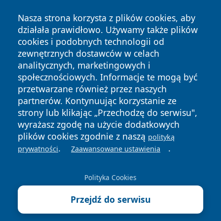
Nasza strona korzysta z plików cookies, aby
działała prawidłowo. Używamy także plików
cookies i podobnych technologii od
zewnętrznych dostawców w celach
Copyright © 2026 wrotazabrza.pl Wszystkie prawa
analitycznych, marketingowych i
zastrzeżone.
społecznościowych. Informacje te mogą być
przetwarzane również przez naszych
partnerów. Kontynuując korzystanie ze
Polityka
Polityka
News
Autorzy
strony lub klikając „Przechodzę do serwisu",
Prywatności
Cookies
wyrażasz zgodę na użycie dodatkowych
plików cookies zgodnie z naszą
polityką
.
.
prywatności
Zaawansowane ustawienia
Polityka Cookies
Przejdź do serwisu