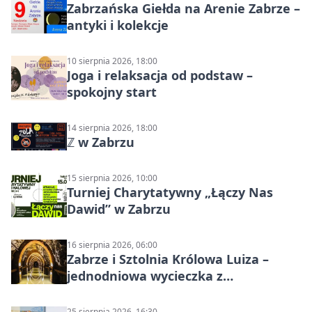
Zabrzańska Giełda na Arenie Zabrze –
antyki i kolekcje
10 sierpnia 2026, 18:00
Joga i relaksacja od podstaw –
spokojny start
14 sierpnia 2026, 18:00
ℤ w Zabrzu
15 sierpnia 2026, 10:00
Turniej Charytatywny „Łączy Nas
Dawid” w Zabrzu
16 sierpnia 2026, 06:00
Zabrze i Sztolnia Królowa Luiza –
jednodniowa wycieczka z
podziemnym spływem i zwiedzaniem
miasta
25 sierpnia 2026, 16:30