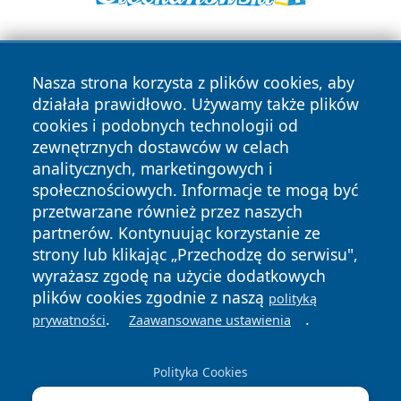
Nasza strona korzysta z plików cookies, aby
działała prawidłowo. Używamy także plików
cookies i podobnych technologii od
zewnętrznych dostawców w celach
Copyright © 2026 wrotazabrza.pl Wszystkie prawa
analitycznych, marketingowych i
zastrzeżone.
społecznościowych. Informacje te mogą być
przetwarzane również przez naszych
partnerów. Kontynuując korzystanie ze
Polityka
Polityka
News
Autorzy
strony lub klikając „Przechodzę do serwisu",
Prywatności
Cookies
wyrażasz zgodę na użycie dodatkowych
plików cookies zgodnie z naszą
polityką
.
.
prywatności
Zaawansowane ustawienia
Polityka Cookies