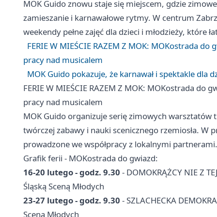
MOK Guido znowu staje się miejscem, gdzie zimowe
zamieszanie i karnawałowe rytmy. W centrum Zabrza i
weekendy pełne zajęć dla dzieci i młodzieży, które ła
FERIE W MIEŚCIE RAZEM Z MOK: MOKostrada do gw
pracy nad musicalem
MOK Guido pokazuje, że karnawał i spektakle dla dz
FERIE W MIEŚCIE RAZEM Z MOK: MOKostrada do gwi
pracy nad musicalem
MOK Guido organizuje serię zimowych warsztatów t
twórczej zabawy i nauki scenicznego rzemiosła. W 
prowadzone we współpracy z lokalnymi partneram
Grafik ferii - MOKostrada do gwiazd:
16-20 lutego - godz. 9.30
- DOMOKRĄŻCY NIE Z TEJ Z
Śląską Sceną Młodych
23-27 lutego - godz. 9.30
- SZLACHECKA DEMOKRACJA
Sceną Młodych