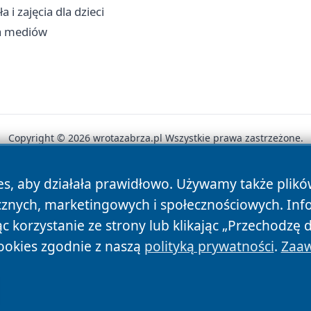
i zajęcia dla dzieci
ia mediów
Copyright © 2026 wrotazabrza.pl Wszystkie prawa zastrzeżone.
es, aby działała prawidłowo. Używamy także plik
News
Autorzy
Polityka Prywatności
Polityka Cookie
cznych, marketingowych i społecznościowych. Inf
 korzystanie ze strony lub klikając „Przechodzę 
ookies zgodnie z naszą
polityką prywatności
.
Zaaw