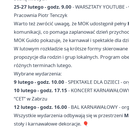
25-27 lutego - godz. 9.00
- WARSZTATY YOUTUBE - 
Pracownia Piotr Tenczyk
Warto też zwrócić uwagę, że MOK udostępnił pełny
komunikacji, co pomaga zaplanować dzień przychodz
MOK Guido pokazuje, że karnawał i spektakle dla dzi
W lutowym rozkładzie są krótsze formy skierowane
propozycje dla rodzin i grup lokalnych. Program o
różnych terminach lutego.
Wybrane wydarzenia:
9 lutego - godz. 10.00
- SPEKTAKLE DLA DZIECI - or
10 lutego - godz. 17.15
- KONCERT KARNAWAŁOWY - o
“CET” w Zabrzu
12 lutego - godz. 16.00
- BAL KARNAWAŁOWY - organ
Wszystkie wydarzenia odbywają się w przestrzeni
M
stoły i karnawałowe dekoracje. 🎈