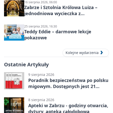
16 sierpnia 2026, 06:00
Zabrze i Sztolnia Królowa Luiza –
jednodniowa wycieczka z
podziemnym spływem i zwiedzaniem
miasta
25 sierpnia 2026, 16:30
Teddy Eddie – darmowe lekcje
pokazowe
Kolejne wydarzenia
Ostatnie Artykuły
9 sierpnia 2026
Poradnik bezpieczeństwa po polsku
migowym. Dostępnych jest 21
filmów
8 sierpnia 2026
Apteki w Zabrzu - godziny otwarcia,
dyżury, apteka całodobowa