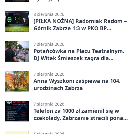
8 sierpnia 2026
[PIŁKA NOŻNA] Radomiak Radom –
Górnik Zabrze 1:3 w PKO BP
Ekstraklasie – debiut Peter
Federico dał zabrzanom zwycięstwo
7 sierpnia 2026
Potańcówka na Placu Teatralnym.
DJ Witek Śmieszek zagra dla
wszystkich
7 sierpnia 2026
Anna Wyszkoni zaśpiewa na 104.
urodzinach Zabrza
7 sierpnia 2026
Telefon za 1000 zł zamienił się w
czekolady. Zabrzanie stracili ponad
22 tysiące
6 sierpnia 2026