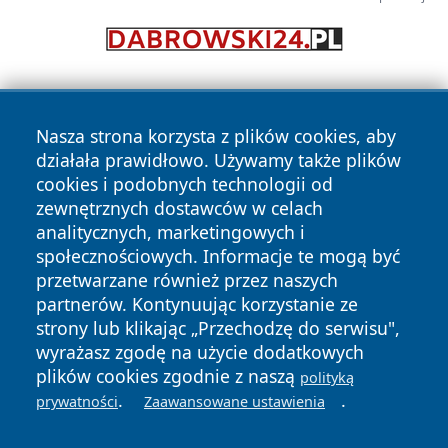
Nasza strona korzysta z plików cookies, aby
działała prawidłowo. Używamy także plików
cookies i podobnych technologii od
zewnętrznych dostawców w celach
Copyright © 2026 wrotazabrza.pl Wszystkie prawa
analitycznych, marketingowych i
zastrzeżone.
społecznościowych. Informacje te mogą być
przetwarzane również przez naszych
partnerów. Kontynuując korzystanie ze
Polityka
Polityka
News
Autorzy
strony lub klikając „Przechodzę do serwisu",
Prywatności
Cookies
wyrażasz zgodę na użycie dodatkowych
plików cookies zgodnie z naszą
polityką
.
.
prywatności
Zaawansowane ustawienia