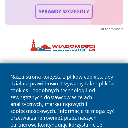
SPRAWDŹ SZCZEGÓŁY
autopromocja
Nasza strona korzysta z plików cookies, aby
działała prawidłowo. Używamy także plików
cookies i podobnych technologii od
zewnętrznych dostawców w celach
Copyright © 2026 wrotazabrza.pl Wszystkie prawa
analitycznych, marketingowych i
zastrzeżone.
społecznościowych. Informacje te mogą być
przetwarzane również przez naszych
partnerów. Kontynuując korzystanie ze
Polityka
Polityka