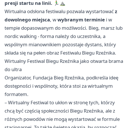
presji startu na linii. 🏃‍♂️⛰️
Wirtualna odsłona festiwalu pozwala wystartować
z
dowolnego miejsca
, w
wybranym terminie
i w
tempie dopasowanym do możliwości. Bieg, marsz lub
nordic walking - forma należy do uczestnika, a
wspólnym mianownikiem pozostaje dystans, który
składa się na pełen obraz Festiwalu Biegu Rzeźnika.
Wirtualny Festiwal Biegu Rzeźnika jako otwarta brama
do ultra
Organizator, Fundacja Bieg Rzeźnika, podkreśla ideę
dostępności i wspólnoty, która stoi za wirtualnym
formatem.
– Wirtualny Festiwal to ukłon w stronę tych, którzy
chcą być częścią społeczności Biegu Rzeźnika, ale z
różnych powodów nie mogą wystartować w formule
stacjonarnej. To także świetna okazja, by rozpocząć