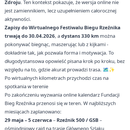
Zdroju
. Ten kontekst pokazuje, że wersja online nie
jest zamiennikiem, lecz uzupełnieniem całorocznej
aktywności.
Zapisy do Wirtualnego Festiwalu Biegu Rzeźnika
trwają do 30.04.2026
, a
dystans 330 km
można
pokonywać biegnąc, maszerując lub z kijkami -
dokładnie tak, jak pozwala forma i motywacja. To
długodystansowa opowieść pisana krok po kroku, bez
względu na to, gdzie akurat prowadzi trasa. 🗺️✨
Po wirtualnych kilometrach przychodzi czas na
spotkania w terenie
Po zakończeniu wyzwania online kalendarz Fundacji
Bieg Rzeźnika przenosi się w teren. W najbliższych
miesiącach zaplanowano:
29 maja – 5 czerwca
–
Rzeźnik 500 / GSB
–
ośmiodniowy rajd na trasie Głównego Szlaku