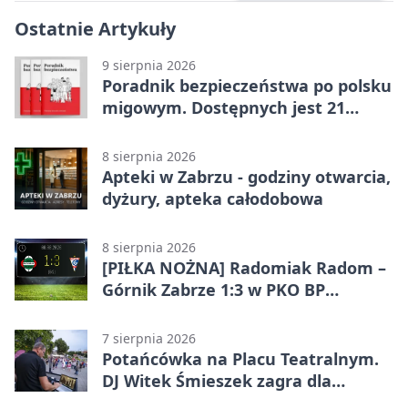
Ostatnie Artykuły
9 sierpnia 2026
Poradnik bezpieczeństwa po polsku
migowym. Dostępnych jest 21
filmów
8 sierpnia 2026
Apteki w Zabrzu - godziny otwarcia,
dyżury, apteka całodobowa
8 sierpnia 2026
[PIŁKA NOŻNA] Radomiak Radom –
Górnik Zabrze 1:3 w PKO BP
Ekstraklasie – debiut Peter
Federico dał zabrzanom zwycięstwo
7 sierpnia 2026
Potańcówka na Placu Teatralnym.
DJ Witek Śmieszek zagra dla
wszystkich