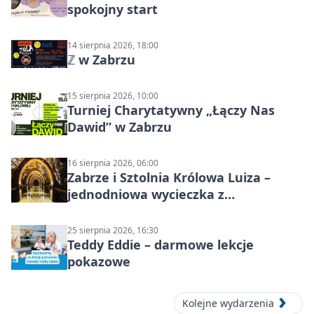
spokojny start
14 sierpnia 2026, 18:00
ℤ w Zabrzu
15 sierpnia 2026, 10:00
Turniej Charytatywny „Łączy Nas
Dawid” w Zabrzu
16 sierpnia 2026, 06:00
Zabrze i Sztolnia Królowa Luiza –
jednodniowa wycieczka z
podziemnym spływem i zwiedzaniem
miasta
25 sierpnia 2026, 16:30
Teddy Eddie – darmowe lekcje
pokazowe
Kolejne wydarzenia