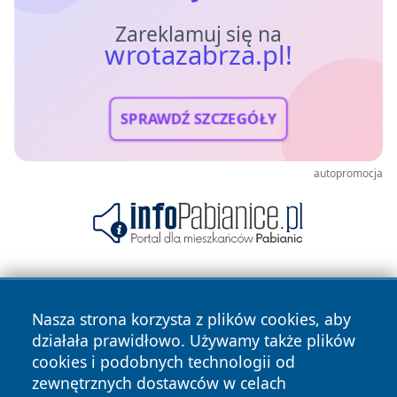
Zareklamuj się na
wrotazabrza.pl!
SPRAWDŹ SZCZEGÓŁY
autopromocja
Nasza strona korzysta z plików cookies, aby
działała prawidłowo. Używamy także plików
cookies i podobnych technologii od
zewnętrznych dostawców w celach
Copyright © 2026 wrotazabrza.pl Wszystkie prawa