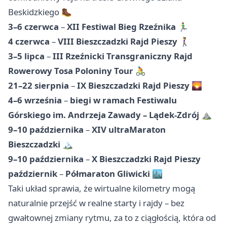
Beskidzkiego 🥾
3–6 czerwca
–
XII Festiwal Bieg Rzeźnika
🏃‍♂️
4 czerwca
–
VIII Bieszczadzki Rajd Pieszy
🚶‍♀️
3–5 lipca
–
III Rzeźnicki Transgraniczny Rajd
Rowerowy Tosa Poloniny Tour
🚴
21–22 sierpnia
–
IX Bieszczadzki Rajd Pieszy
🌄
4–6 września
–
biegi w ramach Festiwalu
Górskiego im. Andrzeja Zawady – Lądek-Zdrój
⛰️
9–10 października
–
XIV ultraMaraton
Bieszczadzki
🏔️
9–10 października
–
X Bieszczadzki Rajd Pieszy
październik
–
Półmaraton Gliwicki
🏙️
Taki układ sprawia, że wirtualne kilometry mogą
naturalnie przejść w realne starty i rajdy – bez
gwałtownej zmiany rytmu, za to z ciągłością, która od