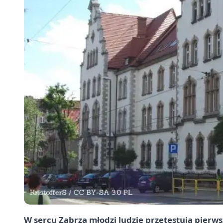
W sercu Zabrza młodzi ludzie przetestują pierws