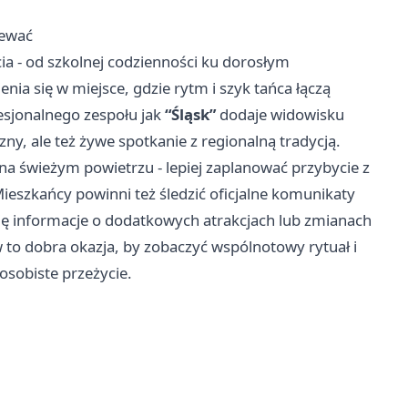
iewać
a - od szkolnej codzienności ku dorosłym
ia się w miejsce, gdzie rytm i szyk tańca łączą
esjonalnego zespołu jak
“Śląsk”
dodaje widowisku
czny, ale też żywe spotkanie z regionalną tradycją.
a świeżym powietrzu - lepiej zaplanować przybycie z
eszkańcy powinni też śledzić oficjalne komunikaty
 się informacje o dodatkowych atrakcjach lub zmianach
w to dobra okazja, by zobaczyć wspólnotowy rytuał i
osobiste przeżycie.