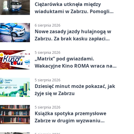
Ciężarówka utknęła między
wiaduktami w Zabrzu. Pomogli
policjanci
6 sierpnia 2026
Nowe zasady jazdy hulajnogą w
Zabrzu. Za brak kasku zapłaci
rodzic
5 sierpnia 2026
„Matrix” pod gwiazdami.
Wakacyjne Kino ROMA wraca na
Zaborze Północ
5 sierpnia 2026
Dziesięć minut może pokazać, jak
żyje się w Zabrzu
5 sierpnia 2026
Książka spotyka przemysłowe
Zabrze w drugim wyzwaniu
czytelniczym