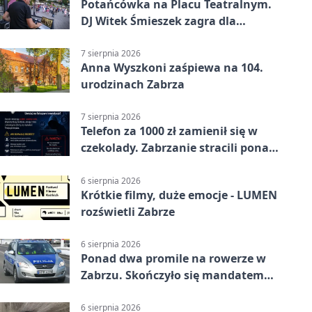
Potańcówka na Placu Teatralnym.
DJ Witek Śmieszek zagra dla
wszystkich
7 sierpnia 2026
Anna Wyszkoni zaśpiewa na 104.
urodzinach Zabrza
7 sierpnia 2026
Telefon za 1000 zł zamienił się w
czekolady. Zabrzanie stracili ponad
22 tysiące
6 sierpnia 2026
Krótkie filmy, duże emocje - LUMEN
rozświetli Zabrze
6 sierpnia 2026
Ponad dwa promile na rowerze w
Zabrzu. Skończyło się mandatem
2500 zł
6 sierpnia 2026