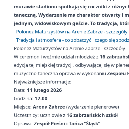
murawie stadionu spotkają się roczniki z różnyc
taneczną. Wydarzenie ma charakter otwarty i 
jednym, widowiskowym geście. To tradycja, któ
Polonez Maturzystów na Arenie Zabrze - szczegóły 
Tradycja i atmosfera - co zobaczyć i czego się spod
Polonez Maturzystów na Arenie Zabrze - szczegóły i
W ceremonii weźmie udział młodzież z
16 zabrzańsk
edycja tej miejskiej tradycji, odbywającej się w plen
muzyczno-taneczna oprawa w wykonaniu
Zespołu P
Najważniejsze informacje:
Data:
11 lutego 2026
Godzina:
12.00
Miejsce:
Arena Zabrze
(wydarzenie plenerowe)
Uczestnicy: uczniowie z
16 zabrzańskich szkół
Oprawa:
Zespół Pieśni i Tańca “Śląsk”