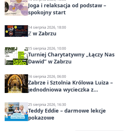
Joga i relaksacja od podstaw –
spokojny start
14 sierpnia 2026, 18:00
ℤ w Zabrzu
15 sierpnia 2026, 10:00
Turniej Charytatywny „Łączy Nas
Dawid” w Zabrzu
16 sierpnia 2026, 06:00
Zabrze i Sztolnia Królowa Luiza –
jednodniowa wycieczka z
podziemnym spływem i zwiedzaniem
miasta
25 sierpnia 2026, 16:30
Teddy Eddie – darmowe lekcje
pokazowe