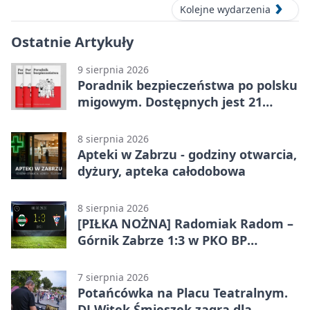
Kolejne wydarzenia
Ostatnie Artykuły
9 sierpnia 2026
Poradnik bezpieczeństwa po polsku
migowym. Dostępnych jest 21
filmów
8 sierpnia 2026
Apteki w Zabrzu - godziny otwarcia,
dyżury, apteka całodobowa
8 sierpnia 2026
[PIŁKA NOŻNA] Radomiak Radom –
Górnik Zabrze 1:3 w PKO BP
Ekstraklasie – debiut Peter
Federico dał zabrzanom zwycięstwo
7 sierpnia 2026
Potańcówka na Placu Teatralnym.
DJ Witek Śmieszek zagra dla