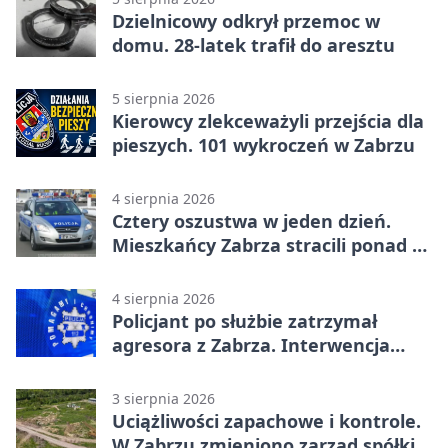
Dzielnicowy odkrył przemoc w
domu. 28-latek trafił do aresztu
5 sierpnia 2026
Kierowcy zlekceważyli przejścia dla
pieszych. 101 wykroczeń w Zabrzu
4 sierpnia 2026
Cztery oszustwa w jeden dzień.
Mieszkańcy Zabrza stracili ponad 6
tys. zł
4 sierpnia 2026
Policjant po służbie zatrzymał
agresora z Zabrza. Interwencja
zakończyła się aresztem
3 sierpnia 2026
Uciążliwości zapachowe i kontrole.
W Zabrzu zmieniono zarząd spółki