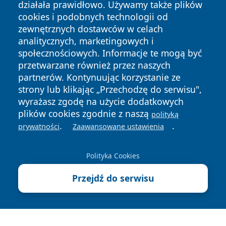
działała prawidłowo. Używamy także plików
cookies i podobnych technologii od
zewnętrznych dostawców w celach
analitycznych, marketingowych i
społecznościowych. Informacje te mogą być
Copyright © 2026 wrotazabrza.pl Wszystkie prawa
przetwarzane również przez naszych
zastrzeżone.
partnerów. Kontynuując korzystanie ze
strony lub klikając „Przechodzę do serwisu",
wyrażasz zgodę na użycie dodatkowych
Polityka
Polityka
News
Autorzy
plików cookies zgodnie z naszą
polityką
Prywatności
Cookies
.
.
prywatności
Zaawansowane ustawienia
Polityka Cookies
Przejdź do serwisu