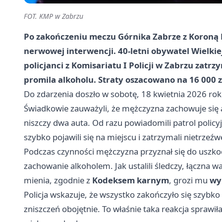
FOT. KMP w Zabrzu
Po zakończeniu meczu Górnika Zabrze z Koroną Ki
nerwowej interwencji. 40-letni obywatel Wielki
policjanci z Komisariatu I Policji w Zabrzu zatr
promila alkoholu. Straty oszacowano na 16 000 z
Do zdarzenia doszło w sobotę, 18 kwietnia 2026 rok
Świadkowie zauważyli, że mężczyzna zachowuje się
niszczy dwa auta. Od razu powiadomili patrol policy
szybko pojawili się na miejscu i zatrzymali nietrzeźw
Podczas czynności mężczyzna przyznał się do uszk
zachowanie alkoholem. Jak ustalili śledczy, łączna 
mienia, zgodnie z
Kodeksem karnym
, grozi mu
wy
Policja wskazuje, że wszystko zakończyło się szybko 
zniszczeń obojętnie. To właśnie taka reakcja sprawiła