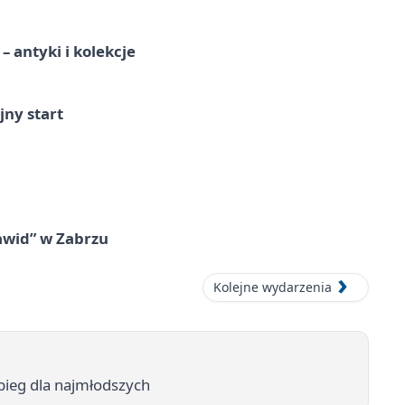
 antyki i kolekcje
jny start
awid” w Zabrzu
Kolejne wydarzenia
 bieg dla najmłodszych