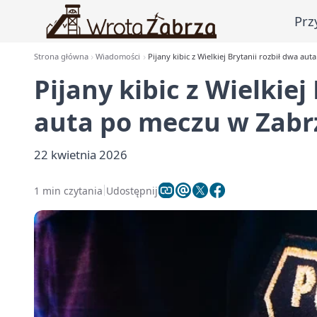
Prz
Strona główna
Wiadomości
Pijany kibic z Wielkiej Brytanii rozbił dwa au
Pijany kibic z Wielkiej
auta po meczu w Zabr
22 kwietnia 2026
1 min czytania
Udostępnij