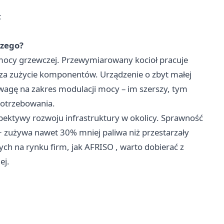
;
czego?
ocy grzewczej. Przewymiarowany kocioł pracuje
sza zużycie komponentów. Urządzenie o zbyt małej
agę na zakres modulacji mocy – im szerszy, tym
potrzebowania.
pektywy rozwoju infrastruktury w okolicy. Sprawność
A+ zużywa nawet 30% mniej paliwa niż przestarzały
ych na rynku firm, jak
AFRISO
, warto dobierać z
ej.