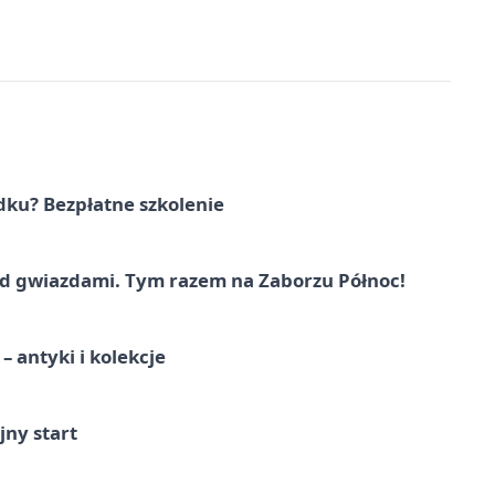
dku? Bezpłatne szkolenie
 gwiazdami. Tym razem na Zaborzu Północ!
 antyki i kolekcje
jny start