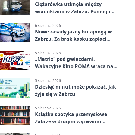
Ciężarówka utknęła między
wiaduktami w Zabrzu. Pomogli
policjanci
6 sierpnia 2026
Nowe zasady jazdy hulajnogą w
Zabrzu. Za brak kasku zapłaci
rodzic
5 sierpnia 2026
„Matrix” pod gwiazdami.
Wakacyjne Kino ROMA wraca na
Zaborze Północ
5 sierpnia 2026
Dziesięć minut może pokazać, jak
żyje się w Zabrzu
5 sierpnia 2026
Książka spotyka przemysłowe
Zabrze w drugim wyzwaniu
czytelniczym