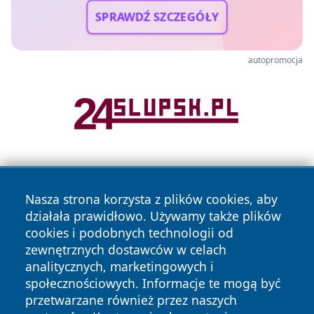
SPRAWDŹ SZCZEGÓŁY
autopromocja
Nasza strona korzysta z plików cookies, aby
działała prawidłowo. Używamy także plików
cookies i podobnych technologii od
zewnętrznych dostawców w celach
Copyright © 2026 wrotazabrza.pl Wszystkie prawa
analitycznych, marketingowych i
zastrzeżone.
społecznościowych. Informacje te mogą być
przetwarzane również przez naszych