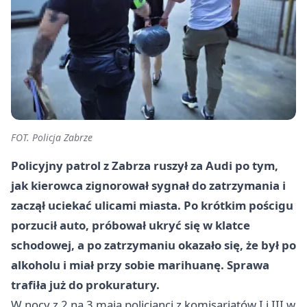
FOT. Policja Zabrze
Policyjny patrol z Zabrza ruszył za Audi po tym,
jak kierowca zignorował sygnał do zatrzymania i
zaczął uciekać ulicami miasta. Po krótkim pościgu
porzucił auto, próbował ukryć się w klatce
schodowej, a po zatrzymaniu okazało się, że był po
alkoholu i miał przy sobie marihuanę. Sprawa
trafiła już do prokuratury.
W nocy z 2 na 3 maja policjanci z komisariatów I i III w