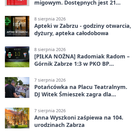
migowym. Dostępnych jest 21
filmów
8 sierpnia 2026
Apteki w Zabrzu - godziny otwarcia,
dyżury, apteka całodobowa
8 sierpnia 2026
[PIŁKA NOŻNA] Radomiak Radom –
Górnik Zabrze 1:3 w PKO BP
Ekstraklasie – debiut Peter
Federico dał zabrzanom zwycięstwo
7 sierpnia 2026
Potańcówka na Placu Teatralnym.
DJ Witek Śmieszek zagra dla
wszystkich
7 sierpnia 2026
Anna Wyszkoni zaśpiewa na 104.
urodzinach Zabrza