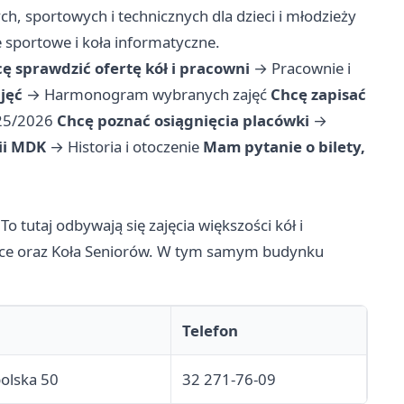
h, sportowych i technicznych dla dzieci i młodzieży
 sportowe i koła informatyczne.
ę sprawdzić ofertę kół i pracowni
→
Pracownie i
jęć
→
Harmonogram wybranych zajęć
Chcę zapisać
025/2026
Chcę poznać osiągnięcia placówki
→
ii MDK
→
Historia i otoczenie
Mam pytanie o bilety,
To tutaj odbywają się zajęcia większości kół i
zyce oraz Koła Seniorów. W tym samym budynku
Telefon
polska 50
32 271-76-09