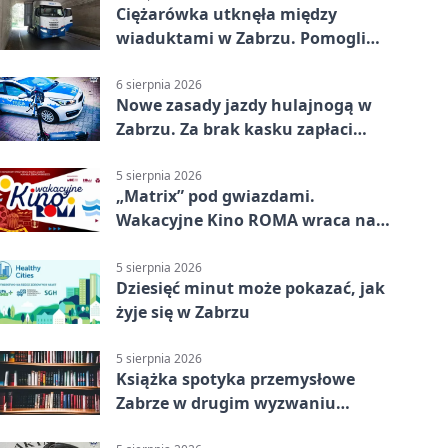
Ciężarówka utknęła między
wiaduktami w Zabrzu. Pomogli
policjanci
6 sierpnia 2026
Nowe zasady jazdy hulajnogą w
Zabrzu. Za brak kasku zapłaci
rodzic
5 sierpnia 2026
„Matrix” pod gwiazdami.
Wakacyjne Kino ROMA wraca na
Zaborze Północ
5 sierpnia 2026
Dziesięć minut może pokazać, jak
żyje się w Zabrzu
5 sierpnia 2026
Książka spotyka przemysłowe
Zabrze w drugim wyzwaniu
czytelniczym