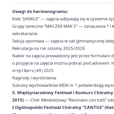
Uwagi do harmonogramu:
Koło “JANKLE” — zajęcia odbywają się w systemie ty
Grupy taneczne “MACZEK MAK 5” — oznaczenia * i #
sekretariacie.
Sekcja sportowa — zajęcia w sali gimnastycznej obej
Rekrutacja na rok szkolny 2025/2026
Nabór na zajęcia prowadzony jest przez formularz d
o przyjęcie na zajęcia można pobrać pod adresem: h
o=tp1&e=s|49|2025
Nagrody i wyróżnienia
Sukcesy wychowanków MDK nr 1 potwierdzają wysok
5. Międzynarodowy Festiwal i Konkurs Chóraln
2015)
— Chór Młodzieżowy “Resonans con tutti” zdoby
I Ogólnopolski Festiwal Chóralny “CANTUS” (Kat