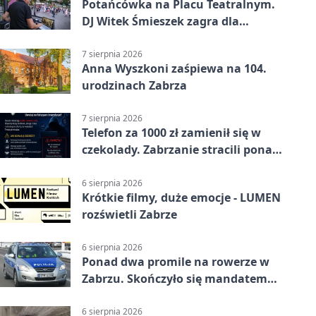
Potańcówka na Placu Teatralnym.
DJ Witek Śmieszek zagra dla
wszystkich
7 sierpnia 2026
Anna Wyszkoni zaśpiewa na 104.
urodzinach Zabrza
7 sierpnia 2026
Telefon za 1000 zł zamienił się w
czekolady. Zabrzanie stracili ponad
22 tysiące
6 sierpnia 2026
Krótkie filmy, duże emocje - LUMEN
rozświetli Zabrze
6 sierpnia 2026
Ponad dwa promile na rowerze w
Zabrzu. Skończyło się mandatem
2500 zł
6 sierpnia 2026