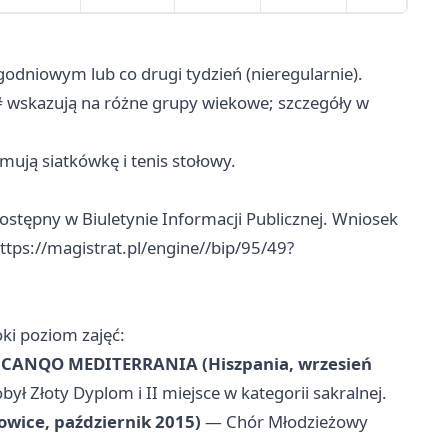
godniowym lub co drugi tydzień (nieregularnie).
 wskazują na różne grupy wiekowe; szczegóły w
mują siatkówkę i tenis stołowy.
ostępny w Biuletynie Informacji Publicznej. Wniosek
ttps://magistrat.pl/engine//bip/95/49?
i poziom zajęć:
y CANQO MEDITERRANIA (Hiszpania, wrzesień
ł Złoty Dyplom i II miejsce w kategorii sakralnej.
owice, październik 2015)
— Chór Młodzieżowy