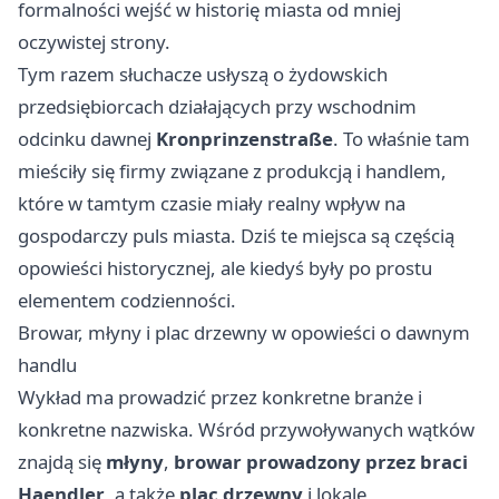
formalności wejść w historię miasta od mniej
oczywistej strony.
Tym razem słuchacze usłyszą o żydowskich
przedsiębiorcach działających przy wschodnim
odcinku dawnej
Kronprinzenstraße
. To właśnie tam
mieściły się firmy związane z produkcją i handlem,
które w tamtym czasie miały realny wpływ na
gospodarczy puls miasta. Dziś te miejsca są częścią
opowieści historycznej, ale kiedyś były po prostu
elementem codzienności.
Browar, młyny i plac drzewny w opowieści o dawnym
handlu
Wykład ma prowadzić przez konkretne branże i
konkretne nazwiska. Wśród przywoływanych wątków
znajdą się
młyny
,
browar prowadzony przez braci
Haendler
, a także
plac drzewny
i lokale