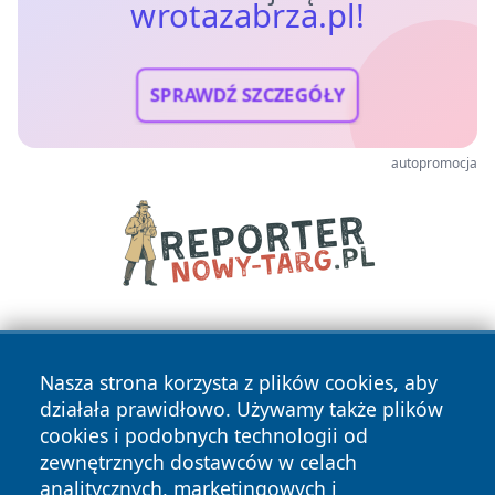
wrotazabrza.pl!
SPRAWDŹ SZCZEGÓŁY
autopromocja
Nasza strona korzysta z plików cookies, aby
działała prawidłowo. Używamy także plików
cookies i podobnych technologii od
zewnętrznych dostawców w celach
Copyright © 2026 wrotazabrza.pl Wszystkie prawa
analitycznych, marketingowych i
zastrzeżone.