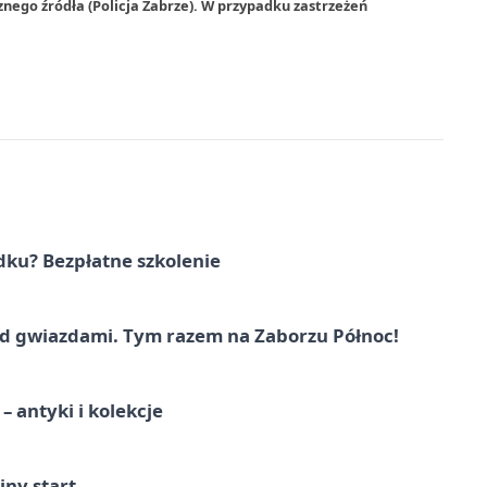
nego źródła (Policja Zabrze). W przypadku zastrzeżeń
dku? Bezpłatne szkolenie
 gwiazdami. Tym razem na Zaborzu Północ!
 antyki i kolekcje
jny start