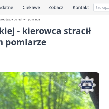
ydatne
Ciekawe
Zobacz
Kontakt
prawo jazdy po jednym pomiarze
ej - kierowca stracił
m pomiarze