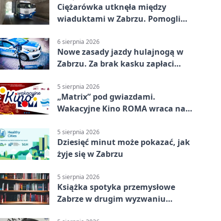
Ciężarówka utknęła między
wiaduktami w Zabrzu. Pomogli
policjanci
6 sierpnia 2026
Nowe zasady jazdy hulajnogą w
Zabrzu. Za brak kasku zapłaci
rodzic
5 sierpnia 2026
„Matrix” pod gwiazdami.
Wakacyjne Kino ROMA wraca na
Zaborze Północ
5 sierpnia 2026
Dziesięć minut może pokazać, jak
żyje się w Zabrzu
5 sierpnia 2026
Książka spotyka przemysłowe
Zabrze w drugim wyzwaniu
czytelniczym