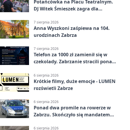
Potańcówka na Placu Teatralnym.
DJ Witek Śmieszek zagra dla
wszystkich
7 sierpnia 2026
Anna Wyszkoni zaśpiewa na 104.
urodzinach Zabrza
7 sierpnia 2026
Telefon za 1000 zł zamienił się w
czekolady. Zabrzanie stracili ponad
22 tysiące
6 sierpnia 2026
Krótkie filmy, duże emocje - LUMEN
rozświetli Zabrze
6 sierpnia 2026
Ponad dwa promile na rowerze w
Zabrzu. Skończyło się mandatem
2500 zł
6 sierpnia 2026