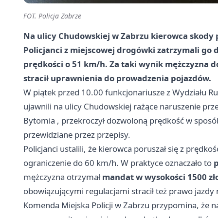
FOT. Policja Zabrze
Na ulicy Chudowskiej w Zabrzu kierowca skody 
Policjanci z miejscowej drogówki zatrzymali go 
prędkości o 51 km/h. Za taki wynik mężczyzna d
stracił uprawnienia do prowadzenia pojazdów.
W piątek przed 10.00 funkcjonariusze z Wydziału R
ujawnili na ulicy Chudowskiej rażące naruszenie prz
Bytomia
, przekroczył dozwoloną prędkość w sposó
przewidziane przez przepisy.
Policjanci ustalili, że kierowca poruszał się z pręd
ograniczenie do 60 km/h. W praktyce oznaczało to
p
mężczyzna otrzymał
mandat w wysokości 1500 zł
obowiązującymi regulacjami stracił też prawo jazdy n
Komenda Miejska Policji w Zabrzu przypomina, że n