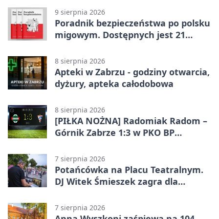
9 sierpnia 2026
Poradnik bezpieczeństwa po polsku
migowym. Dostępnych jest 21
filmów
8 sierpnia 2026
Apteki w Zabrzu - godziny otwarcia,
dyżury, apteka całodobowa
8 sierpnia 2026
[PIŁKA NOŻNA] Radomiak Radom –
Górnik Zabrze 1:3 w PKO BP
Ekstraklasie – debiut Peter
Federico dał zabrzanom zwycięstwo
7 sierpnia 2026
Potańcówka na Placu Teatralnym.
DJ Witek Śmieszek zagra dla
wszystkich
7 sierpnia 2026
Anna Wyszkoni zaśpiewa na 104.