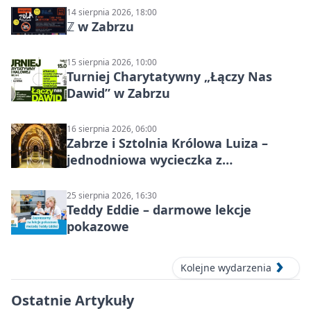
14 sierpnia 2026, 18:00
ℤ w Zabrzu
15 sierpnia 2026, 10:00
Turniej Charytatywny „Łączy Nas
Dawid” w Zabrzu
16 sierpnia 2026, 06:00
Zabrze i Sztolnia Królowa Luiza –
jednodniowa wycieczka z
podziemnym spływem i zwiedzaniem
miasta
25 sierpnia 2026, 16:30
Teddy Eddie – darmowe lekcje
pokazowe
Kolejne wydarzenia
Ostatnie Artykuły