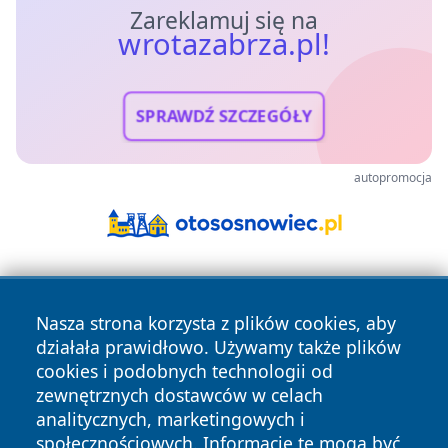
Zareklamuj się na
wrotazabrza.pl!
SPRAWDŹ SZCZEGÓŁY
autopromocja
Nasza strona korzysta z plików cookies, aby
działała prawidłowo. Używamy także plików
cookies i podobnych technologii od
zewnętrznych dostawców w celach
Copyright © 2026 wrotazabrza.pl Wszystkie prawa
analitycznych, marketingowych i
zastrzeżone.
społecznościowych. Informacje te mogą być