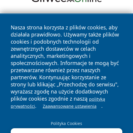
Nasza strona korzysta z plików cookies, aby
działała prawidłowo. Używamy także plików
cookies i podobnych technologii od
zewnętrznych dostawców w celach
Copyright © 2026 wrotazabrza.pl Wszystkie prawa
analitycznych, marketingowych i
zastrzeżone.
społecznościowych. Informacje te mogą być
przetwarzane również przez naszych
partnerów. Kontynuując korzystanie ze
Polityka
Polityka
News
Autorzy
strony lub klikając „Przechodzę do serwisu",
Prywatności
Cookies
wyrażasz zgodę na użycie dodatkowych
plików cookies zgodnie z naszą
polityką
.
.
prywatności
Zaawansowane ustawienia
Polityka Cookies