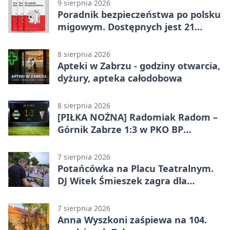
9 sierpnia 2026
Poradnik bezpieczeństwa po polsku
migowym. Dostępnych jest 21
filmów
8 sierpnia 2026
Apteki w Zabrzu - godziny otwarcia,
dyżury, apteka całodobowa
8 sierpnia 2026
[PIŁKA NOŻNA] Radomiak Radom –
Górnik Zabrze 1:3 w PKO BP
Ekstraklasie – debiut Peter
Federico dał zabrzanom zwycięstwo
7 sierpnia 2026
Potańcówka na Placu Teatralnym.
DJ Witek Śmieszek zagra dla
wszystkich
7 sierpnia 2026
Anna Wyszkoni zaśpiewa na 104.