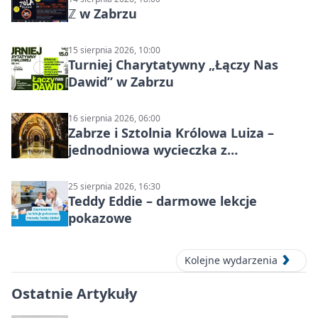
ℤ w Zabrzu
15 sierpnia 2026, 10:00
Turniej Charytatywny „Łączy Nas
Dawid” w Zabrzu
16 sierpnia 2026, 06:00
Zabrze i Sztolnia Królowa Luiza –
jednodniowa wycieczka z
podziemnym spływem i zwiedzaniem
miasta
25 sierpnia 2026, 16:30
Teddy Eddie – darmowe lekcje
pokazowe
Kolejne wydarzenia
Ostatnie Artykuły