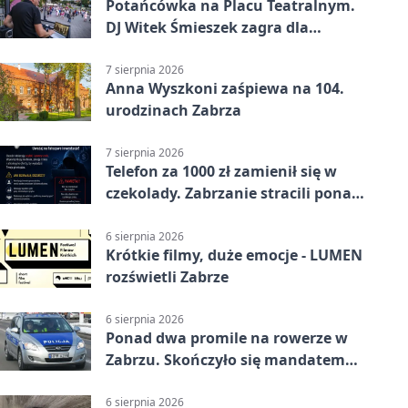
Potańcówka na Placu Teatralnym.
DJ Witek Śmieszek zagra dla
wszystkich
7 sierpnia 2026
Anna Wyszkoni zaśpiewa na 104.
urodzinach Zabrza
7 sierpnia 2026
Telefon za 1000 zł zamienił się w
czekolady. Zabrzanie stracili ponad
22 tysiące
6 sierpnia 2026
Krótkie filmy, duże emocje - LUMEN
rozświetli Zabrze
6 sierpnia 2026
Ponad dwa promile na rowerze w
Zabrzu. Skończyło się mandatem
2500 zł
6 sierpnia 2026