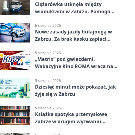
Ciężarówka utknęła między
wiaduktami w Zabrzu. Pomogli
policjanci
6 sierpnia 2026
Nowe zasady jazdy hulajnogą w
Zabrzu. Za brak kasku zapłaci
rodzic
5 sierpnia 2026
„Matrix” pod gwiazdami.
Wakacyjne Kino ROMA wraca na
Zaborze Północ
5 sierpnia 2026
Dziesięć minut może pokazać, jak
żyje się w Zabrzu
5 sierpnia 2026
Książka spotyka przemysłowe
Zabrze w drugim wyzwaniu
czytelniczym