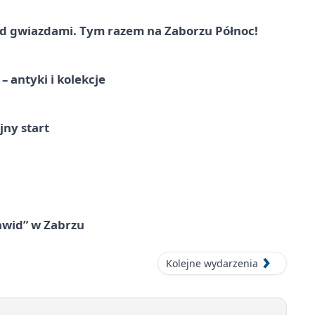
 gwiazdami. Tym razem na Zaborzu Północ!
 antyki i kolekcje
jny start
awid” w Zabrzu
Kolejne wydarzenia