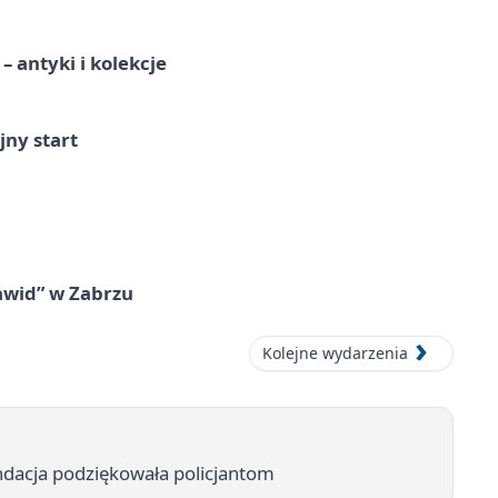
 antyki i kolekcje
jny start
awid” w Zabrzu
Kolejne wydarzenia
ndacja podziękowała policjantom