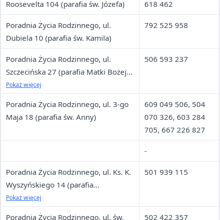
Roosevelta 104 (parafia św. Józefa)
618 462
Poradnia Życia Rodzinnego, ul.
792 525 958
Dubiela 10 (parafia św. Kamila)
Poradnia Życia Rodzinnego, ul.
506 593 237
Szczecińska 27 (parafia Matki Bożej
Różańcowej)
Pokaż więcej
Poradnia Życia Rodzinnego, ul. 3-go
609 049 506, 504
Maja 18 (parafia św. Anny)
070 326, 603 284
705, 667 226 827
-
Poradnia Życia Rodzinnego, ul. Ks. K.
501 939 115
Wyszyńskiego 14 (parafia
Najświętszego Serca Pana Jezusa)
Pokaż więcej
Poradnia Życia Rodzinnego, ul. św.
502 422 357