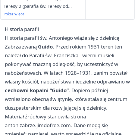
Teresy 2 (parafia św. Teresy od
Dzieciątka Jezus)
Pokaż więcej
Historia parafii
Historia parafii św. Antoniego wiąże się z dzielnicą
Zabrza zwaną
Guido
. Przed rokiem 1931 teren ten
należał do Parafii św. Franciszka - wierni musieli
pokonywać znaczną odległość, by uczestniczyć w
nabożeństwach. W latach 1928–1931, zanim powstał
własny kościół, nabożeństwa niedzielne odprawiano w
cechowni kopalni “Guido”
. Dopiero później
wzniesiono obecną świątynię, która stała się centrum
duszpasterskim dla rozwijającej się dzielnicy.
Materiał źródłowy stanowiła strona
antonizabrze.jimdofree.com. Dane mogą się
zmieniać; pamiętaj, warto sprawdzić je na oficjalnej