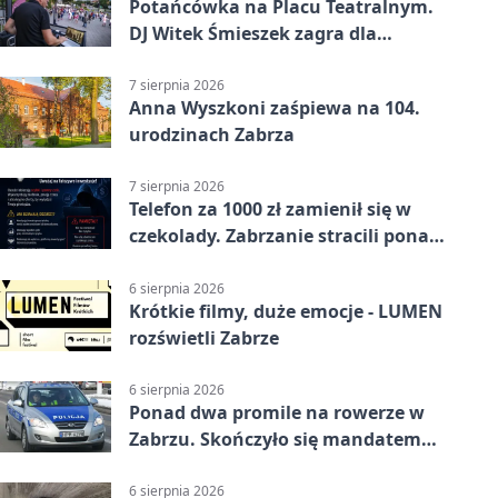
Potańcówka na Placu Teatralnym.
DJ Witek Śmieszek zagra dla
wszystkich
7 sierpnia 2026
Anna Wyszkoni zaśpiewa na 104.
urodzinach Zabrza
7 sierpnia 2026
Telefon za 1000 zł zamienił się w
czekolady. Zabrzanie stracili ponad
22 tysiące
6 sierpnia 2026
Krótkie filmy, duże emocje - LUMEN
rozświetli Zabrze
6 sierpnia 2026
Ponad dwa promile na rowerze w
Zabrzu. Skończyło się mandatem
2500 zł
6 sierpnia 2026