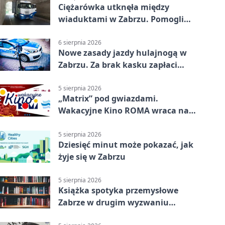
Ciężarówka utknęła między
wiaduktami w Zabrzu. Pomogli
policjanci
6 sierpnia 2026
Nowe zasady jazdy hulajnogą w
Zabrzu. Za brak kasku zapłaci
rodzic
5 sierpnia 2026
„Matrix” pod gwiazdami.
Wakacyjne Kino ROMA wraca na
Zaborze Północ
5 sierpnia 2026
Dziesięć minut może pokazać, jak
żyje się w Zabrzu
5 sierpnia 2026
Książka spotyka przemysłowe
Zabrze w drugim wyzwaniu
czytelniczym