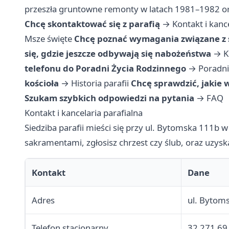
przeszła gruntowne remonty w latach 1981–1982 or
Chcę skontaktować się z parafią
→
Kontakt i kanc
Msze święte
Chcę poznać wymagania związane z
się, gdzie jeszcze odbywają się nabożeństwa
→
K
telefonu do Poradni Życia Rodzinnego
→
Poradni
kościoła
→
Historia parafii
Chcę sprawdzić, jakie w
Szukam szybkich odpowiedzi na pytania
→
FAQ
Kontakt i kancelaria parafialna
Siedziba parafii mieści się przy ul. Bytomska 111b w
sakramentami, zgłosisz chrzest czy ślub, oraz uzysk
Kontakt
Dane
Adres
ul. Bytom
Telefon stacjonarny
32 271 69