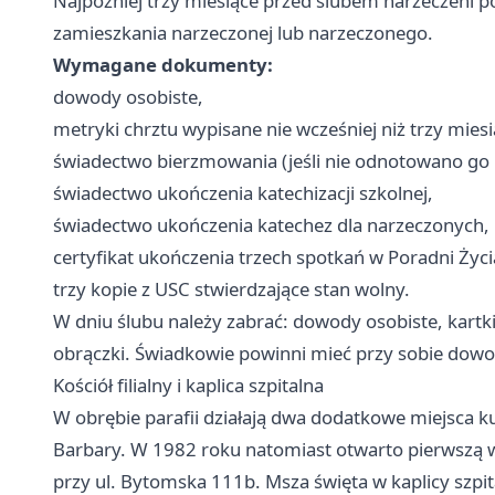
Najpóźniej trzy miesiące przed ślubem narzeczeni pow
zamieszkania narzeczonej lub narzeczonego.
Wymagane dokumenty:
dowody osobiste,
metryki chrztu wypisane nie wcześniej niż trzy miesi
świadectwo bierzmowania (jeśli nie odnotowano go 
świadectwo ukończenia katechizacji szkolnej,
świadectwo ukończenia katechez dla narzeczonych,
certyfikat ukończenia trzech spotkań w Poradni Życ
trzy kopie z USC stwierdzające stan wolny.
W dniu ślubu należy zabrać: dowody osobiste, kartki 
obrączki. Świadkowie powinni mieć przy sobie dowo
Kościół filialny i kaplica szpitalna
W obrębie parafii działają dwa dodatkowe miejsca kul
Barbary. W 1982 roku natomiast otwarto pierwszą w 
przy ul. Bytomska 111b. Msza święta w kaplicy szpi