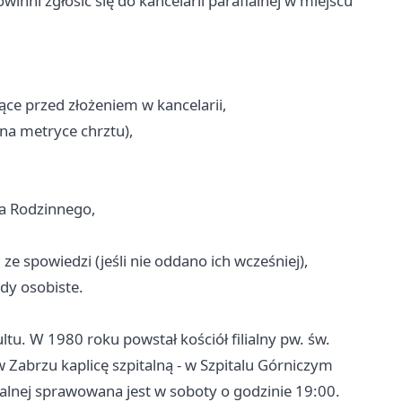
inni zgłosić się do kancelarii parafialnej w miejscu
ące przed złożeniem w kancelarii,
na metryce chrztu),
ia Rodzinnego,
ze spowiedzi (jeśli nie oddano ich wcześniej),
dy osobiste.
tu. W 1980 roku powstał kościół filialny pw. św.
Zabrzu kaplicę szpitalną - w Szpitalu Górniczym
talnej sprawowana jest w soboty o godzinie 19:00.