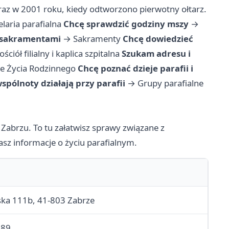
az w 2001 roku, kiedy odtworzono pierwotny ołtarz.
elaria parafialna
Chcę sprawdzić godziny mszy
→
 sakramentami
→
Sakramenty
Chcę dowiedzieć
ościół filialny i kaplica szpitalna
Szukam adresu i
e Życia Rodzinnego
Chcę poznać dzieje parafii i
spólnoty działają przy parafii
→
Grupy parafialne
 Zabrzu. To tu załatwisz sprawy związane z
asz informacje o życiu parafialnym.
ska 111b, 41-803 Zabrze
 89