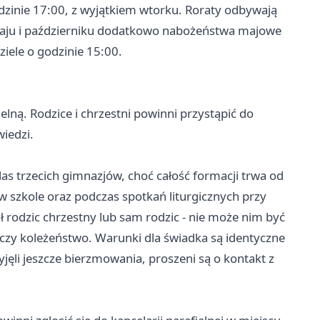
zinie 17:00, z wyjątkiem wtorku. Roraty odbywają
 maju i październiku dodatkowo nabożeństwa majowe
ziele o godzinie 15:00.
ielną. Rodzice i chrzestni powinni przystąpić do
wiedzi.
s trzecich gimnazjów, choć całość formacji trwa od
w szkole oraz podczas spotkań liturgicznych przy
ł rodzic chrzestny lub sam rodzic - nie może nim być
zy koleżeństwo. Warunki dla świadka są identyczne
yjęli jeszcze bierzmowania, proszeni są o kontakt z